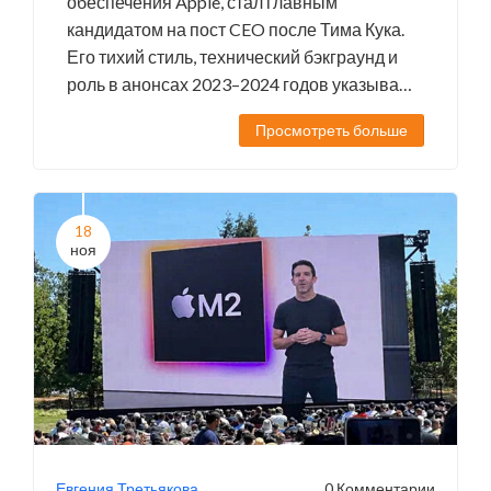
обеспечения Apple, стал главным
кандидатом на пост CEO после Тима Кука.
Его тихий стиль, технический бэкграунд и
роль в анонсах 2023–2024 годов указывают
на подготовку к переходу власти.
Просмотреть больше
18
ноя
Евгения Третьякова
0 Комментарии