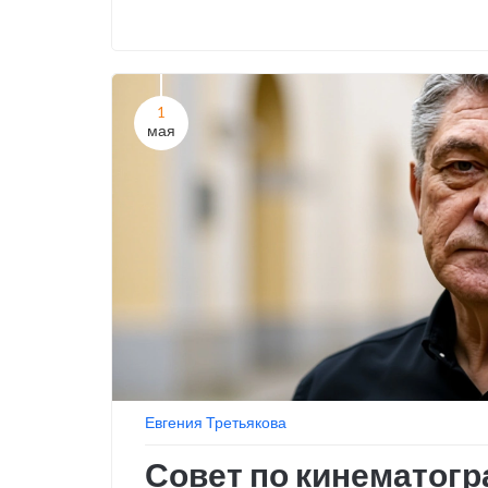
1
мая
Евгения Третьякова
Совет по кинематогр