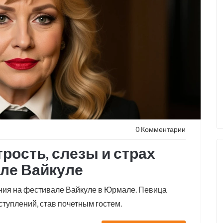
0 Комментарии
рость, слезы и страх
але Вайкуле
ения на фестивале Вайкуле в Юрмале. Певица
ступлений, став почетным гостем.