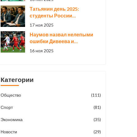
армейцев
Татьянин день 2025:
студенты России
отпразднуют 25 января с
17 ноя 2025
размахом
Наумов назвал нелепыми
ошибки Дивеева и
Бевеева, приведшие к
16 ноя 2025
поражению России от
Чили 0:2
Категории
Общество
(111)
Спорт
(81)
Экономика
(35)
Новости
(29)