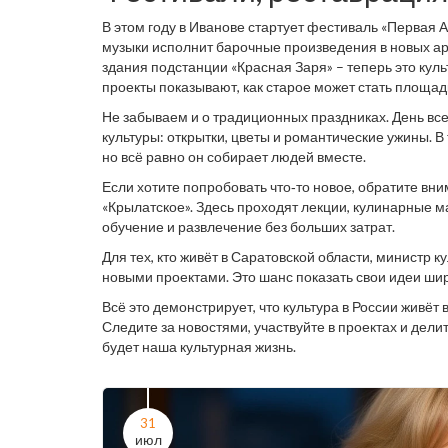
В этом году в Иванове стартует фестиваль «Первая
музыки исполнит барочные произведения в новых ар
здания подстанции «Красная Заря» – теперь это кул
проекты показывают, как старое может стать площад
Не забываем и о традиционных праздниках. День все
культуры: открытки, цветы и романтические ужины. В
но всё равно он собирает людей вместе.
Если хотите попробовать что‑то новое, обратите вни
«Крылатское». Здесь проходят лекции, кулинарные м
обучение и развлечение без больших затрат.
Для тех, кто живёт в Саратовской области, министр 
новыми проектами. Это шанс показать свои идеи ши
Всё это демонстрирует, что культура в России живёт
Следите за новостями, участвуйте в проектах и дел
будет наша культурная жизнь.
31
июл