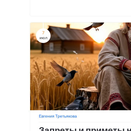
7
июл
Евгения Третьякова
Запреты и приметы 