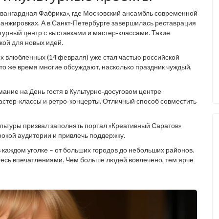
 Авангардная Фабрика», где Московский ансамбль современной
анжировках. А в Санкт‑Петербурге завершилась реставрация
ьтурный центр с выставками и мастер‑классами. Такие
кой для новых идей.
х влюбленных (14 февраля) уже стал частью российской
 то же время многие обсуждают, насколько праздник чуждый,
мание на День гостя в Культурно‑досуговом центре
астер‑классы и ретро‑концерты. Отличный способ совместить
культуры призвал заполнять портал «Креативный Саратов»
рокой аудитории и привлечь поддержку.
 в каждом уголке – от больших городов до небольших районов.
итесь впечатлениями. Чем больше людей вовлечено, тем ярче