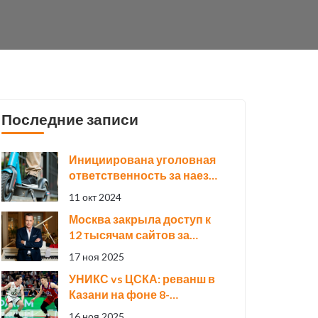
Последние записи
Инициирована уголовная
ответственность за наезд
электросамоката на
11 окт 2024
девушку в Сочи
Москва закрыла доступ к
12 тысячам сайтов за
нарушение закона о
17 ноя 2025
«фейках»
УНИКС vs ЦСКА: реванш в
Казани на фоне 8-
матчевой победной серии
16 ноя 2025