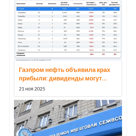
Газпром нефть объявила крах
прибыли: дивиденды могут
сократиться до 50%
21 ноя 2025