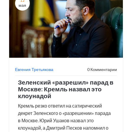
12
мая
Евгения Третьякова
0 Комментарии
Зеленский «разрешил» парад в
Москве: Кремль назвал это
клоунадой
Кремль резко ответил на сатирический
декрет Зеленского о «разрешении» парада
в Москве. Юрий Ушаков назвал это
клоунадой, а Дмитрий Песков напомнил о