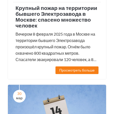
Крупный пожар на территории
бывшего Электрозавода в
Москве: спасено множество
человек
Вечером 8 февраля 2025 года в Москве на
территории бывшего Электрозавода
произошёл крупный пожар. Огнём было
охвачено 800 квадратных метров.
Спасатели эвакуировали 120 человек, а 80
были спасены с верхних этажей. Трое
Просмотреть больше
госпитализированы с отравлением дымом.
Причиной возгорания предварительно
признали проблемы с электропроводкой.
30
мар