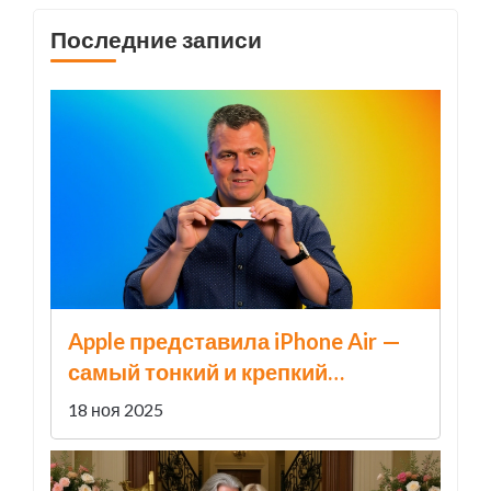
Последние записи
Apple представила iPhone Air —
самый тонкий и крепкий
смартфон в истории
18 ноя 2025