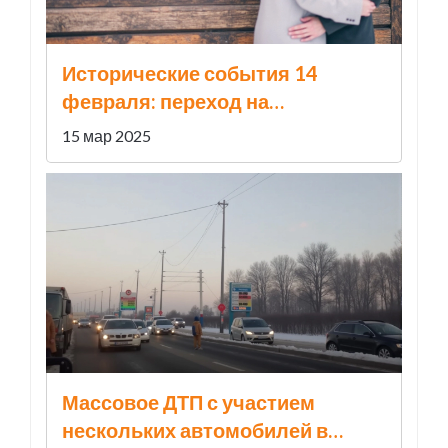
Исторические события 14
февраля: переход на
григорианский календарь, 200
15 мар 2025
лет Каюму Насыри и 20 лет с
основания YouTube
Массовое ДТП с участием
нескольких автомобилей в