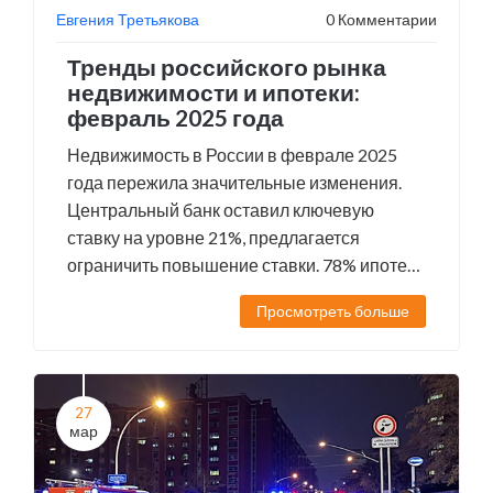
Евгения Третьякова
0 Комментарии
Тренды российского рынка
недвижимости и ипотеки:
февраль 2025 года
Недвижимость в России в феврале 2025
года пережила значительные изменения.
Центральный банк оставил ключевую
ставку на уровне 21%, предлагается
ограничить повышение ставки. 78% ипотек
Сбербанка были субсидированы
Просмотреть больше
государством. Рынок аренды в Москве
вырос, в провинциях проблемы с
доступностью субсидий и застройкой.
Юридически усложнены сделки с участием
27
несовершеннолетних.
мар