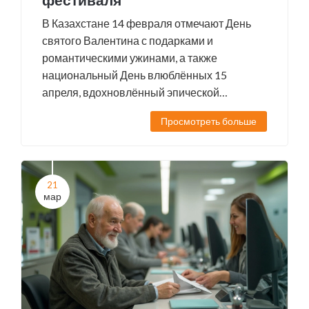
В Казахстане 14 февраля отмечают День
святого Валентина с подарками и
романтическими ужинами, а также
национальный День влюблённых 15
апреля, вдохновлённый эпической
историей Козы Корпеш и Баян Сулу. Этот
Просмотреть больше
праздник, введённый в 2011 году, включает
в себя культурные мероприятия и
общественные активности.
21
мар