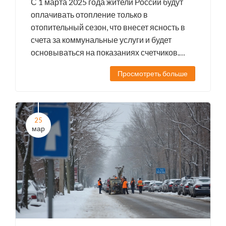
С 1 марта 2025 года жители России будут
оплачивать отопление только в
отопительный сезон, что внесет ясность в
счета за коммунальные услуги и будет
основываться на показаниях счетчиков.
Региональные власти, уже перешедшие на
Просмотреть больше
сезонные начисления, не смогут вернуться
к прежней системе, тогда как другие
сохранят текущие методы.
25
мар