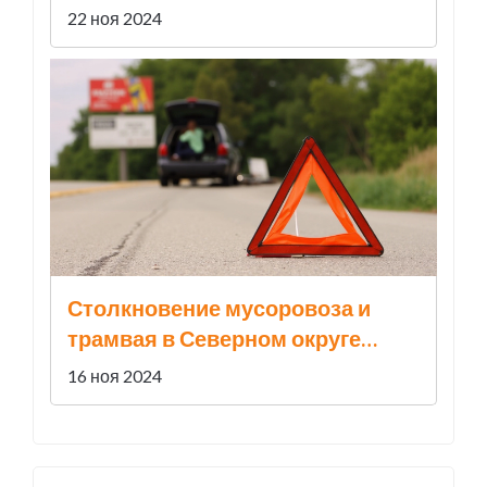
Кузбассе потрясло
22 ноя 2024
пользователей сети
Столкновение мусоровоза и
трамвая в Северном округе
Москвы: подробности ДТП
16 ноя 2024