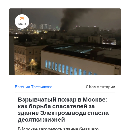
церковь отвергает из-за его несоответствия
традиционным ценностям.
29
мар
Евгения Третьякова
0 Комментарии
Взрывчатый пожар в Москве:
как борьба спасателей за
здание Электрозавода спасла
десятки жизней
В Москве загорелось здание бывшего