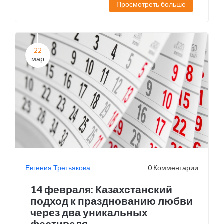
Просмотреть больше
числе дети. Предполагается, что причины
пожара связаны с электропроводкой,
начато уголовное расследование.
22
мар
Евгения Третьякова
0 Комментарии
14 февраля: Казахстанский
подход к празднованию любви
через два уникальных
фестиваля