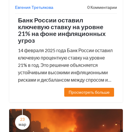
Евгения Третьякова
0 Комментарии
Банк России оставил
ключевую ставку на уровне
21% на фоне инфляционных
угроз
14 февраля 2025 года Банк России оставил
ключевую процентную ставку на уровне
21% в год. Это решение объясняется
устойчивыми высокими инфляционными
рисками и дисбалансом между спросом и
предложением. Годовая инфляция
Просмотреть больше
составляет 10%, а прогнозы на 2025 год
указывают на снижение до 7-8%.
Следующее заседание запланировано на
21 марта 2025 года.
23
мар