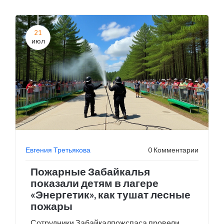
21
июл
Евгения Третьякова
0 Комментарии
Пожарные Забайкалья
показали детям в лагере
«Энергетик», как тушат лесные
пожары
Сотрудники Забайкалпожспаса провели