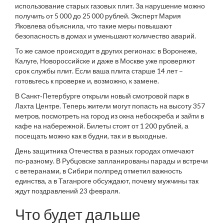
использование старых газовых плит. За нарушение можно
получить от 5 000 до 25 000 рублей. Эксперт Мария
Яковлева объяснила, что такие меры повышают
безопасность в домах и уменьшают количество аварий.
То же самое происходит в других регионах: в Воронеже,
Калуге, Новороссийске и даже в Москве уже проверяют
срок службы плит. Если ваша плита старше 14 лет –
готовьтесь к проверке и, возможно, к замене.
В Санкт‑Петербурге открыли новый смотровой парк в
Лахта Центре. Теперь жители могут попасть на высоту 357
метров, посмотреть на город из окна небоскреба и зайти в
кафе на набережной. Билеты стоят от 1 200 рублей, а
посещать можно как в будни, так и в выходные.
День защитника Отечества в разных городах отмечают
по‑разному. В Рубцовске запланированы парады и встречи
с ветеранами, в Сибири полпред отметил важность
единства, а в Таганроге обсуждают, почему мужчины так
ждут поздравлений 23 февраля.
Что будет дальше