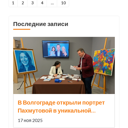
1
2
3
4
…
10
Последние записи
В Волгограде открыли портрет
Пахмутовой в уникальной
технике «полиарт»
17 ноя 2025