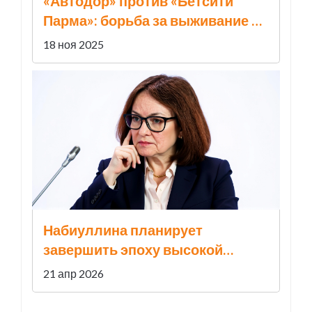
«Автодор» против «Бетсити
Парма»: борьба за выживание в
Единой лиге ВТБ
18 ноя 2025
Набиуллина планирует
завершить эпоху высокой
инфляции к 2026 году
21 апр 2026