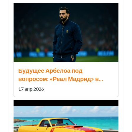
Будущее Арбелоа под
вопросом: «Реал Мадрид» в
смятении после вылета из ЛЧ
17 апр 2026