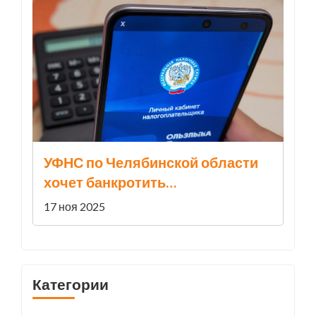
УФНС по Челябинской области
хочет банкротить
«Новаполимер» за 723,5 млн
17 ноя 2025
рублей долга
Категории