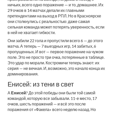
ничьих, всего одно поражение — и то, домашнее. Их
29 очков в 14 матчах делали их главными
претендентами на выход в РПЛ. Но в Красноярске
они столкнулись с реальностью: даже самая
сильная команда может потерять уверенность, если
в ней не хватает гибкости.
Они забили 22 гола и пропустили всего 6 — до этого
матча. А теперь — 7 выездных игр, 14 забитых, 6
пропущенных. И вот — первое поражение на чужом
поле. Это не просто три очка, потерянные в таблице.
Это удар по морали. Костромичи теперь знают: их
серия — не вечная. И, возможно, это начало конца их
доминирования.
Енисей: из тени в свет
А
Енисей
? До этой победы они были той самой
командой, которую все забывали. 11-е место, 17
очков, шесть поражений — и всё это после
поражения от «Факела» всего неделю назад. Но