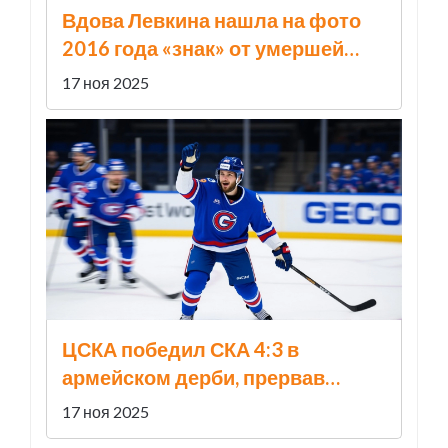
Вдова Левкина нашла на фото
2016 года «знак» от умершей
Началовой: «Юлька,
17 ноя 2025
приглядывай там за моим»
ЦСКА победил СКА 4:3 в
армейском дерби, прервав
серию поражений в Санкт-
17 ноя 2025
Петербурге