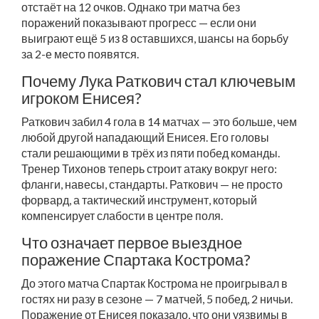
отстаёт на 12 очков. Однако три матча без
поражений показывают прогресс — если они
выиграют ещё 5 из 8 оставшихся, шансы на борьбу
за 2-е место появятся.
Почему Лука Раткович стал ключевым
игроком Енисея?
Раткович забил 4 гола в 14 матчах — это больше, чем
любой другой нападающий Енисея. Его головы
стали решающими в трёх из пяти побед команды.
Тренер Тихонов теперь строит атаку вокруг него:
фланги, навесы, стандарты. Раткович — не просто
форвард, а тактический инструмент, который
компенсирует слабости в центре поля.
Что означает первое выездное
поражение Спартака Кострома?
До этого матча Спартак Кострома не проигрывал в
гостях ни разу в сезоне — 7 матчей, 5 побед, 2 ничьи.
Поражение от Енисея показало, что они уязвимы в