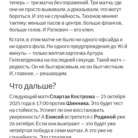
теперь — три матча без поражений. Три матча, где
они не просто выживали, а доказывали, что могут
бороться. И это не случайность. Тихонов меняет
тактику: меньше пасов в центре, больше флангов,
больше голов. И Раткович — его ключ.
Кстати, в этом матче не было ни одного офсайда и
ни одного фола. Ни одного предупреждения до 90-й
минуты — только желтая карточка Артура
Гилязетдинова на последней секунде. Такой матч —
редкость. Он не был красивым, но он был честным.
И, главное, — решающим.
Что дальше?
Следующий матч
Спартак Кострома
— 25 октября
2025 года в 17:00 против
Шинника
. Это будет тест
на стойкость. Успеют ли они восстановить
уверенность? А
Енисей
встретится с
Родиной
уже
26 октября. Если они выиграют — это будет уже
четвёртая победа в семи матчах. А это уже не
случайность. Это стратегия.