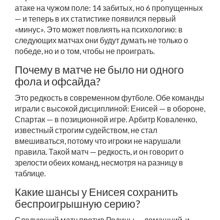
атаке на чужом поле: 14 забитых, но 6 пропущенных
— и теперь в их статистике появился первый
«минус». Это может повлиять на психологию: в
следующих матчах они будут думать не только о
победе, но и о том, чтобы не проиграть.
Почему в матче не было ни одного
фола и офсайда?
Это редкость в современном футболе. Обе команды
играли с высокой дисциплиной: Енисей — в обороне,
Спартак — в позиционной игре. Арбитр Коваленко,
известный строгим судейством, не стал
вмешиваться, потому что игроки не нарушали
правила. Такой матч — редкость, и он говорит о
зрелости обеих команд, несмотря на разницу в
таблице.
Какие шансы у Енисея сохранить
беспроигрышную серию?
Следующий матч против Родины — домашний, и