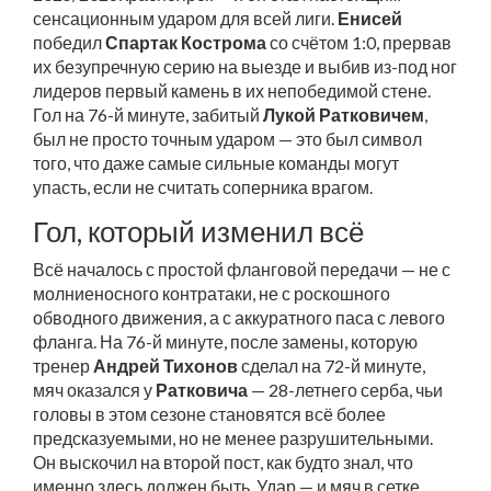
сенсационным ударом для всей лиги.
Енисей
победил
Спартак Кострома
со счётом 1:0, прервав
их безупречную серию на выезде и выбив из-под ног
лидеров первый камень в их непобедимой стене.
Гол на 76-й минуте, забитый
Лукой Ратковичем
,
был не просто точным ударом — это был символ
того, что даже самые сильные команды могут
упасть, если не считать соперника врагом.
Гол, который изменил всё
Всё началось с простой фланговой передачи — не с
молниеносного контратаки, не с роскошного
обводного движения, а с аккуратного паса с левого
фланга. На 76-й минуте, после замены, которую
тренер
Андрей Тихонов
сделал на 72-й минуте,
мяч оказался у
Ратковича
— 28-летнего серба, чьи
головы в этом сезоне становятся всё более
предсказуемыми, но не менее разрушительными.
Он выскочил на второй пост, как будто знал, что
именно здесь должен быть. Удар — и мяч в сетке.