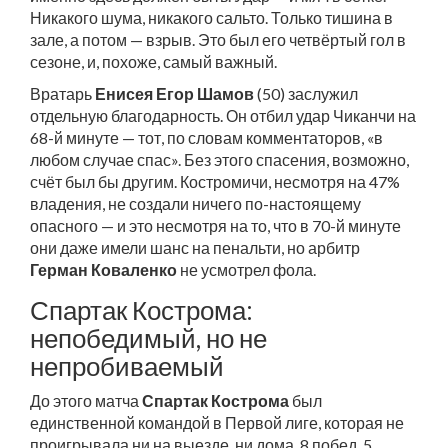
Никакого шума, никакого сальто. Только тишина в
зале, а потом — взрыв. Это был его четвёртый гол в
сезоне, и, похоже, самый важный.
Вратарь
Енисея
Егор Шамов
(50) заслужил
отдельную благодарность. Он отбил удар Чиканчи на
68-й минуте — тот, по словам комментаторов, «в
любом случае спас». Без этого спасения, возможно,
счёт был бы другим. Костромичи, несмотря на 47%
владения, не создали ничего по-настоящему
опасного — и это несмотря на то, что в 70-й минуте
они даже имели шанс на пенальти, но арбитр
Герман Коваленко
не усмотрел фола.
Спартак Кострома:
непобедимый, но не
непробиваемый
До этого матча
Спартак Кострома
был
единственной командой в Первой лиге, которая не
проигрывала ни на выезде, ни дома. 8 побед, 5