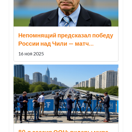
Непомнящий предсказал победу
России над Чили — матч
закончился 0:2
16 ноя 2025