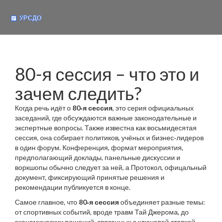
80-я сессия – что это и
зачем следить?
Когда речь идёт о
80‑я сессия
,
это серия официальных
заседаний, где обсуждаются важные законодательные и
экспертные вопросы
. Также известна как
восьмидесятая
сессия
, она собирает политиков, учёных и бизнес‑лидеров
в один форум.
Конференция
,
формат мероприятия,
предполагающий доклады, панельные дискуссии и
воркшопы
обычно следует за ней, а
Протокол
,
офицальный
документ, фиксирующий принятые решения и
рекомендации
публикуется в конце.
Самое главное, что
80‑я сессия
объединяет разные темы:
от спортивных событий, вроде травм Тай Джерома, до
экономических решений, связанных с ключевой ставкой