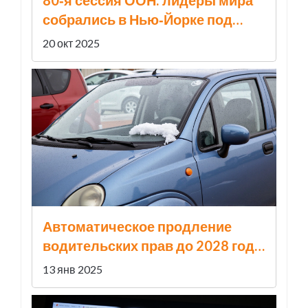
80‑я сессия ООН: лидеры мира
собрались в Нью‑Йорке под
руководством Анналены Бербок
20 окт 2025
Автоматическое продление
водительских прав до 2028 года:
что нужно знать
13 янв 2025