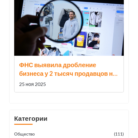
ФНС выявила дробление
бизнеса у 2 тысяч продавцов на
маркетплейсах — 25 тысяч уже
25 ноя 2025
отказались от схемы
Категории
Общество
(111)