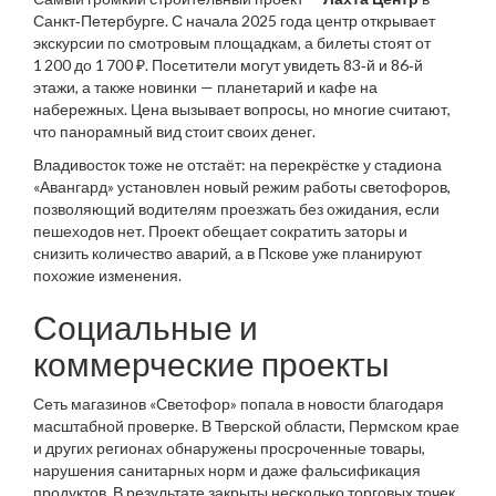
Санкт‑Петербурге. С начала 2025 года центр открывает
экскурсии по смотровым площадкам, а билеты стоят от
1 200 до 1 700 ₽. Посетители могут увидеть 83‑й и 86‑й
этажи, а также новинки — планетарий и кафе на
набережных. Цена вызывает вопросы, но многие считают,
что панорамный вид стоит своих денег.
Владивосток тоже не отстаёт: на перекрёстке у стадиона
«Авангард» установлен новый режим работы светофоров,
позволяющий водителям проезжать без ожидания, если
пешеходов нет. Проект обещает сократить заторы и
снизить количество аварий, а в Пскове уже планируют
похожие изменения.
Социальные и
коммерческие проекты
Сеть магазинов «Светофор» попала в новости благодаря
масштабной проверке. В Тверской области, Пермском крае
и других регионах обнаружены просроченные товары,
нарушения санитарных норм и даже фальсификация
продуктов. В результате закрыты несколько торговых точек,