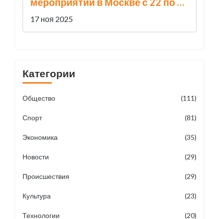
мероприятий в Москве с 22 по 26
января в честь 199-летия МГУ
17 ноя 2025
Категории
Общество
(111)
Спорт
(81)
Экономика
(35)
Новости
(29)
Происшествия
(29)
Культура
(23)
Технологии
(20)