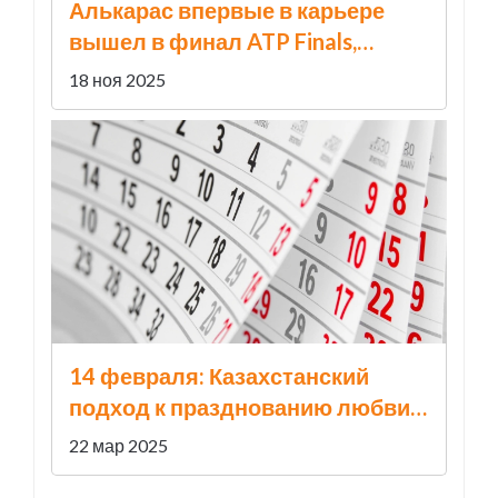
Алькарас впервые в карьере
вышел в финал ATP Finals,
обыграв Оже-Альяссима 6:2, 6:4
18 ноя 2025
14 февраля: Казахстанский
подход к празднованию любви
через два уникальных
22 мар 2025
фестиваля