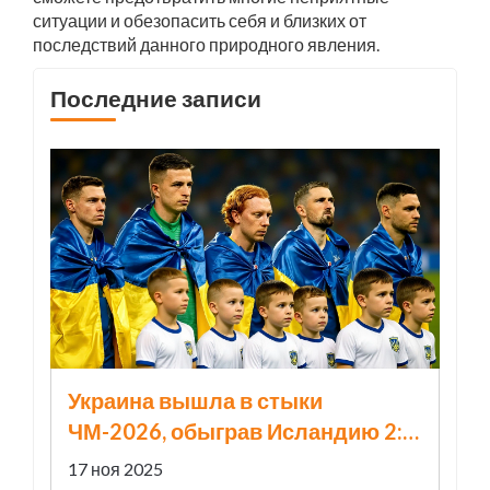
ситуации и обезопасить себя и близких от
последствий данного природного явления.
Последние записи
Украина вышла в стыки
ЧМ-2026, обыграв Исландию 2:0
в Варшаве
17 ноя 2025