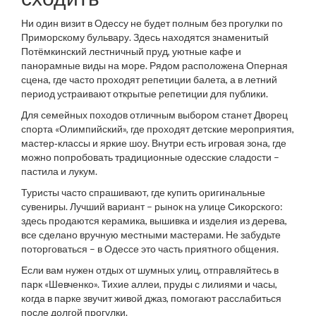
Ни один визит в Одессу не будет полным без прогулки по
Приморскому бульвару. Здесь находятся знаменитый
Потёмкинский лестничный пруд, уютные кафе и
панорамные виды на море. Рядом расположена Оперная
сцена, где часто проходят репетиции балета, а в летний
период устраивают открытые репетиции для публики.
Для семейных походов отличным выбором станет Дворец
спорта «Олимпийский», где проходят детские мероприятия,
мастер‑классы и яркие шоу. Внутри есть игровая зона, где
можно попробовать традиционные одесские сладости –
пастила и лукум.
Туристы часто спрашивают, где купить оригинальные
сувениры. Лучший вариант – рынок на улице Сикорского:
здесь продаются керамика, вышивка и изделия из дерева,
все сделано вручную местными мастерами. Не забудьте
поторговаться – в Одессе это часть приятного общения.
Если вам нужен отдых от шумных улиц, отправляйтесь в
парк «Шевченко». Тихие аллеи, пруды с лилиями и часы,
когда в парке звучит живой джаз, помогают расслабиться
после долгой прогулки.