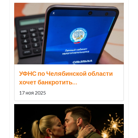
УФНС по Челябинской области
хочет банкротить
«Новаполимер» за 723,5 млн
17 ноя 2025
рублей долга