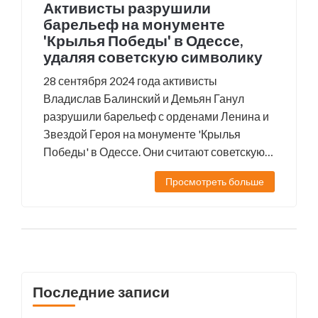
Активисты разрушили
барельеф на монументе
'Крылья Победы' в Одессе,
удаляя советскую символику
28 сентября 2024 года активисты
Владислав Балинский и Демьян Ганул
разрушили барельеф с орденами Ленина и
Звездой Героя на монументе 'Крылья
Победы' в Одессе. Они считают советскую
символику пережитком прошлого, который
Просмотреть больше
нужно удалить. Этот акт отражает
продолжающиеся усилия по
декоммунизации Украины.
Последние записи