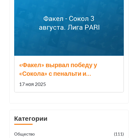
«Факел» вырвал победу у
«Сокола» с пенальти и
возглавил Первую лигу
17 ноя 2025
Категории
Общество
(111)