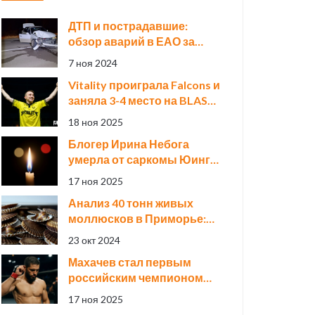
ДТП и пострадавшие:
обзор аварий в ЕАО за
ноябрьские праздники
7 ноя 2024
Vitality проиграла Falcons и
заняла 3-4 место на BLAST
Premier Rivals 2025 в
18 ноя 2025
Гонконге
Блогер Ирина Небога
умерла от саркомы Юинга
на 22-м году жизни после
17 ноя 2025
шестилетней борьбы с
Анализ 40 тонн живых
раком
моллюсков в Приморье:
безопасность
23 окт 2024
морепродуктов под
Махачев стал первым
контролем
российским чемпионом
UFC в двух весах, победив
17 ноя 2025
Делла Маддалену