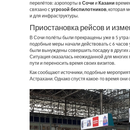
перелётов: аэропорты в
Сочи
и
Казани
времен
связано с
угрозой беспилотников
, которая 
и для инфраструктуры.
Приостановка рейсов и изме
В Сочи полёты были прекращены уже в 5 утра 
подобные меры начали действовать с 6 часов у
были вынуждены совершить посадку в других а
Ситуация оказалась неожиданной для многих
пути и переносить время своих визитов.
Как сообщают источники, подобные мероприят
Астрахани. Однако спустя какое-то время они 