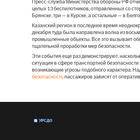
Пресс-служба Министерства обороны РФ отчита
целых 13 беспилотников, отправленных со сто
Брянске, три — в Курске, а остальные — в Белг
Казанский регион в последнее время неоднокр
декабря туда была направлена волна из вось
промышленные объекты. Все это вызывает обес
тщательной проработки мер безопасности.
Эти события еще раз демонстрируют, насколь
ситуация в сфере транcпортной безопасности 
возникающие угрозы подобного характера. Н
безопасность
пассажиров зависят от операти