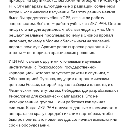
приборы на спутниках «Электро-Л», «Метеор-М» и «Спектр-
РГ». Эти аппараты шлют данные о радиации, солнечном
ветре и космическом излучении. Без этих данных нельзя
было бы предсказать сбои в GPS, связь или работу
энергосистем. Всё это — работа учёных из ИКИ РАН. Они не
пишут статьи для журналов, чтобы выглядеть умно. Они
решают реальные проблемы: почему в Сибири пропал
интернет, почему в Москве сбились часы на железной
дороге, почему в Арктике резко выросла радиация. Их
ответы — не теория, а практические решения.
ИКИ РАН связан с другими ключевыми научными
институтами: с
Роскосмосом
,
государственной
корпорацией, которая запускает ракеты и спутники
, с
Обсерваторией Пулково
,
ведущим астрономическим
центром России, который изучает звёзды и планеты
, и с
Физическим институтом им. Лебедева
,
где разрабатывают
технологии для космических аппаратов
. Это не
изолированные группы — они работают как единая
система. Когда ИКИ РАН получает данные с космического
аппарата, он сразу передаёт их этим партнёрам, чтобы
быстро понять: это новая звезда, солнечная вспышка или
сбой в оборудовании.