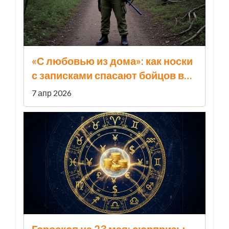
«С любовью из дома»: как носки
с записками спасают бойцов в
СВО
7 апр 2026