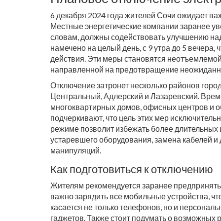
6 декабря 2024 года жителей Сочи ожидает ва
Местные энергетические компании заранее уве
словам, должны содействовать улучшению над
намечено на целый день, с 9 утра до 5 вечера
действия. Эти меры становятся неотъемлемой
направленной на предотвращение неожиданны
Отключение затронет несколько районов города
Центральный, Адлерский и Лазаревский. Врем
многоквартирных домов, офисных центров и 
подчеркивают, что цель этих мер исключитель
режиме позволит избежать более длительных 
устаревшего оборудования, замена кабелей и
манипуляций.
Как подготовиться к отключению
Жителям рекомендуется заранее предпринять
важно зарядить все мобильные устройства, чт
касается не только телефонов, но и персонал
гаджетов. Также стоит подумать о возможных 