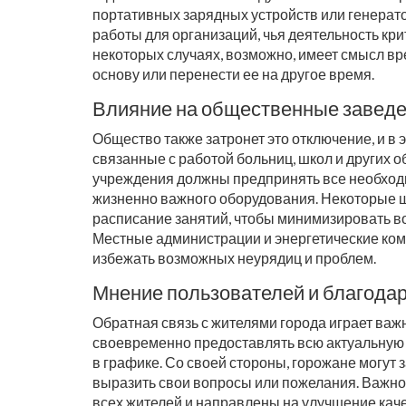
портативных зарядных устройств или генерато
работы для организаций, чья деятельность кри
некоторых случаях, возможно, имеет смысл в
основу или перенести ее на другое время.
Влияние на общественные завед
Общество также затронет это отключение, и в
связанные с работой больниц, школ и других 
учреждения должны предпринять все необхо
жизненно важного оборудования. Некоторые ш
расписание занятий, чтобы минимизировать во
Местные администрации и энергетические комп
избежать возможных неурядиц и проблем.
Мнение пользователей и благодар
Обратная связь с жителями города играет важ
своевременно предоставлять всю актуальную
в графике. Со своей стороны, горожане могут
выразить свои вопросы или пожелания. Важно 
всех жителей и направлены на улучшение каче