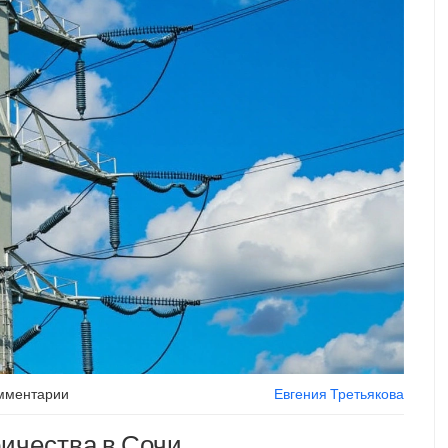
мментарии
Евгения Третьякова
ичества в Сочи