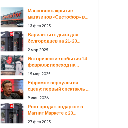
Массовое закрытие
магазинов «Светофор» в
России: что стоит за
13 фев 2025
регулятивным давлением?
Варианты отдыха для
белгородцев на 21-23
февраля: туры и скидки
2 мар 2025
Исторические события 14
февраля: переход на
григорианский календарь,
15 мар 2025
200 лет Каюму Насыри и 20
Ефремов вернулся на
лет с основания YouTube
сцену: первый спектакль в
«Мастерской 12»
9 июн 2026
Михалкова
Рост продаж подарков в
Магнит Маркете к 23
февраля
27 фев 2025