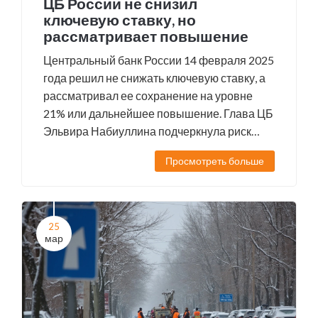
ЦБ России не снизил
ключевую ставку, но
рассматривает повышение
Центральный банк России 14 февраля 2025
года решил не снижать ключевую ставку, а
рассматривал ее сохранение на уровне
21% или дальнейшее повышение. Глава ЦБ
Эльвира Набиуллина подчеркнула риск
инфляции и отметила, что прогнозы
Просмотреть больше
понизить ставку рассматриваются только
на 2025–2026 годы. Несмотря на слабое
замедление инфляции в начале года,
регулятор подчеркивает необходимость
25
строгих мер для достижения целевого
мар
уровня инфляции.