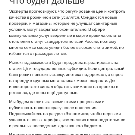
Что будет дальше
Эксперты прогнозируют, что регулирование цен и контроль
качества в розничной сети усилятся. Ожидаются новые
проверки, и магазины, которые не улучшат санитарные
условия, могут закрыться окончательно. В сфере
коммунальных услуг введённые в марте правила оплаты
отопления станут стандартом по всей России, поэтому
многие семьи скоро увидят более высокие счета зимой, но
избавятся от расходов летом.
Рынок недвижимости будет продолжать реагировать на
ставки ЦБ и государственные субсидии. Если центральный
банк решит повысить ставку, ипотека подорожает, а спрос
на аренду в крупных мегаполисах может возрасти. Для
инвесторов это сигнал обратить внимание на проекты в
регионах, где цены ещё доступные.
Мы будем следить за всеми этими процессами и
публиковать новости сразу после появления.
Подписывайтесь на раздел «Экономика», чтобы первыми
узнавать о новых тарифах, изменениях в законодательстве
и реальных последствиях для вашего бюджета.
И помните: в экономике важно не только читать заголовки,