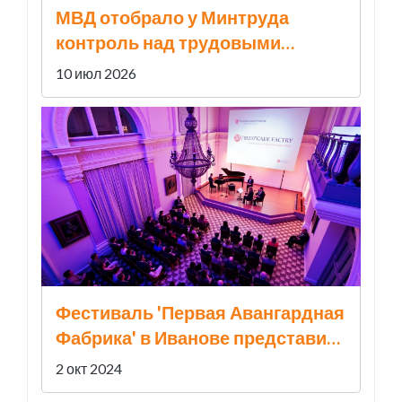
МВД отобрало у Минтруда
контроль над трудовыми
мигрантами
10 июл 2026
Фестиваль 'Первая Авангардная
Фабрика' в Иванове представит
концерты эпохи барокко от
2 окт 2024
МАСМ