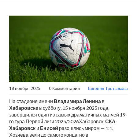
18 ноября 2025
0 Комментарии
Евгения Третьякова
На стадионе имени
Владимира Ленина
в
Хабаровске
в субботу, 15 ноября 2025 года,
завершился один из самых драматичных матчей 19-
го тура
Первой лиги 2025/2026
Хабаровск
.
СКА-
Хабаровск
и
Енисей
разошлись миром — 1:1.
Хозяева вели до самого конца, но в