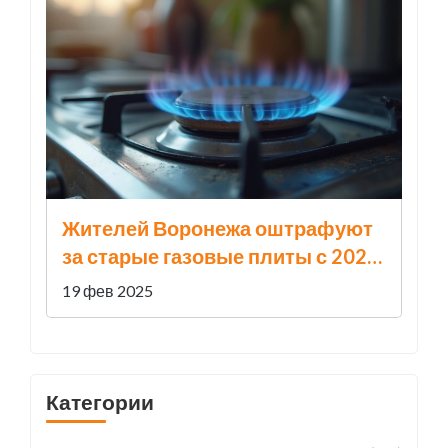
Жителей Воронежа оштрафуют
за старые газовые плиты с 2025
года
19 фев 2025
Категории