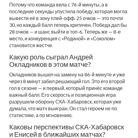
Потому что команда вела с 76-й минуты, а в
последние секунды упустила победу, которая могла
вывести её в зону плей-офф. 25 очков — это почти
30, но каждый балл теперь критичен. Победа дал бы
28 очков — и шанс выйти в топ-6. Теперь же — 8-е
место, и конкуренция с «Родиной» и «Соколом»
становится жестче.
Какую роль сыграл Андрей
Окладников в этом матче?
Окладников вышел на замену на 86-й минуте и уже
через 8 минут забил решающий гол. Это его второй
гол в сезоне — и первый, который принёс команде
важный балл. Его скорость и позиционная игра
разрушили оборону СКА-Хабаровск, которая уже
думала, что матч выигран. Он стал героем не по
статистике, а по мгновению.
Каковы перспективы СКА-Хабаровск
и Енисей в ближайших матчах?