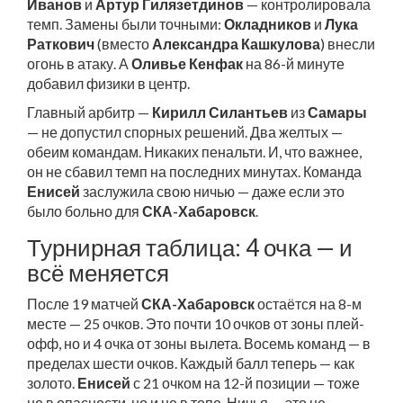
Иванов
и
Артур Гилязетдинов
— контролировала
темп. Замены были точными:
Окладников
и
Лука
Раткович
(вместо
Александра Кашкулова
) внесли
огонь в атаку. А
Оливье Кенфак
на 86-й минуте
добавил физики в центр.
Главный арбитр —
Кирилл Силантьев
из
Самары
— не допустил спорных решений. Два желтых —
обеим командам. Никаких пенальти. И, что важнее,
он не сбавил темп на последних минутах. Команда
Енисей
заслужила свою ничью — даже если это
было больно для
СКА-Хабаровск
.
Турнирная таблица: 4 очка — и
всё меняется
После 19 матчей
СКА-Хабаровск
остаётся на 8-м
месте — 25 очков. Это почти 10 очков от зоны плей-
офф, но и 4 очка от зоны вылета. Восемь команд — в
пределах шести очков. Каждый балл теперь — как
золото.
Енисей
с 21 очком на 12-й позиции — тоже
не в опасности, но и не в топе. Ничья — это не