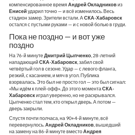
компенсированное время
Андрей Окладников
из
Енисей
ударил точно — и всё изменилось. Весь
стадион замер. Зрители встали. А
СКА-Хабаровск
остался с пустыми руками — и с новой болью в груди.
Пока не поздно — и вот уже
поздно
На 76-й минуте
Дмитрий Цыпченко
, 28-летний
нападающий
СКА-Хабаровск
, забил свой
четвёртый гол в сезоне. Удар — с левого фланга,
резкий, с касанием, и мяч в угол. Публика
взорвалась. Это был не просто гол — это был сигнал:
«Мы идём к плей-офф». До этого момента
СКА-
Хабаровск
играл уверенно, но не раскрывался.
Цыпченко стал тем, кто открыл дверь. А потом —
дверь закрыли.
Спустя почти полчаса, на 90+4-й минуте, всё
перевернулось.
Андрей Окладников
, вышедший
на замену на 86-й минуте вместо
Андрея