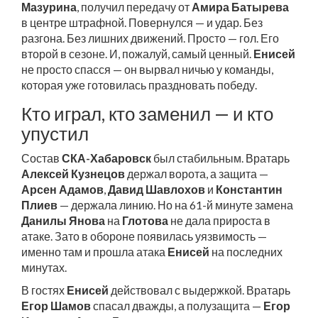
Мазурина
, получил передачу от
Амира Батырева
в центре штрафной. Повернулся — и удар. Без
разгона. Без лишних движений. Просто — гол. Его
второй в сезоне. И, пожалуй, самый ценный.
Енисей
не просто спасся — он вырвал ничью у команды,
которая уже готовилась праздновать победу.
Кто играл, кто заменил — и кто
упустил
Состав
СКА-Хабаровск
был стабильным. Вратарь
Алексей Кузнецов
держал ворота, а защита —
Арсен Адамов
,
Давид Шавлохов
и
Константин
Плиев
— держала линию. Но на 61-й минуте замена
Данилы Янова
на
Глотова
не дала прироста в
атаке. Зато в обороне появилась уязвимость —
именно там и прошла атака
Енисей
на последних
минутах.
В гостях
Енисей
действовал с выдержкой. Вратарь
Егор Шамов
спасал дважды, а полузащита —
Егор