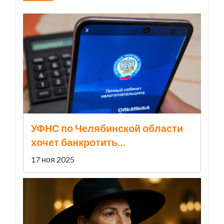
УФНС по Челябинской области
хочет банкротить
«Новаполимер» за 723,5 млн
17 ноя 2025
рублей долга