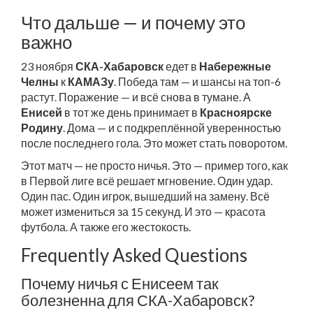
Что дальше — и почему это
важно
23 ноября
СКА-Хабаровск
едет в
Набережные
Челны
к
КАМАЗу
. Победа там — и шансы на топ-6
растут. Поражение — и всё снова в тумане. А
Енисей
в тот же день принимает в
Красноярске
Родину
. Дома — и с подкреплённой уверенностью
после последнего гола. Это может стать поворотом.
Этот матч — не просто ничья. Это — пример того, как
в Первой лиге всё решает мгновение. Один удар.
Один пас. Один игрок, вышедший на замену. Всё
может измениться за 15 секунд. И это — красота
футбола. А также его жестокость.
Frequently Asked Questions
Почему ничья с Енисеем так
болезненна для СКА-Хабаровск?