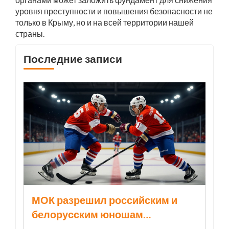
уровня преступности и повышения безопасности не
только в Крыму, но и на всей территории нашей
страны.
Последние записи
МОК разрешил российским и
белорусским юношам
выступать под флагом и гимном