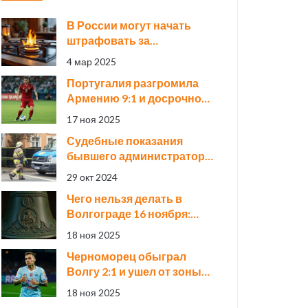
В России могут начать
штрафовать за
использование старых
4 мар 2025
газовых плит
Португалия разгромила
Армению 9:1 и досрочно
вышла на ЧМ-2026
17 ноя 2025
Судебные показания
бывшего администратора
общежития в деле о
29 окт 2024
пожаре, унесшем жизни 13
Чего нельзя делать в
человек
Волгограде 16 ноября:
запреты Дня Анны
18 ноя 2025
Холодной
Черноморец обыграл
Волгу 2:1 и ушел от зоны
вылета в Первой лиге
18 ноя 2025