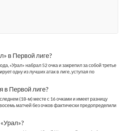
л» в Первой лиге?
да, «Урал» набрал 52 очка и закрепил за собой третье
рует одну из лучших атак в лиге, уступая по
я в Первой лиге?
леднем (18-м) месте с 16 очками и имеет разницу
 восемь матчей без очков фактически предопределили
 «Урал»?