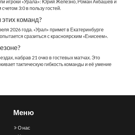
или игроки «Урала»: Юрий Железно, Роман Акбашев и
счетом 3:0 в пользу гостей.
 этих команд?
ля 2026 года. «Урал» примет в Екатеринбурге
попытается сразиться с красноярским «Енисеем».
сезоне?
здах, набрав 21 очко в гостевых матчах. Это
ркивает тактическую гибкость команды и её умение
Меню
О нас