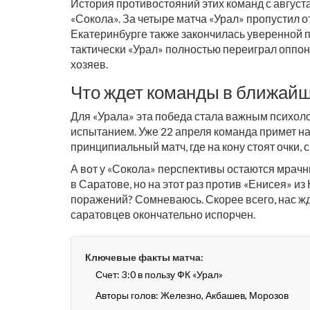
История противостояний этих команд с августа
«Сокола». За четыре матча «Урал» пропустил о
Екатеринбурге также закончилась уверенной по
тактически «Урал» полностью переиграл оппоне
хозяев.
Что ждет команды в ближай
Для «Урала» эта победа стала важным психо
испытанием. Уже 22 апреля команда примет н
принципиальный матч, где на кону стоят очки,
А вот у «Сокола» перспективы остаются мрачны
в
Саратове
, но на этот раз против «Енисея» 
поражений? Сомневаюсь. Скорее всего, нас жд
саратовцев окончательно испорчен.
Ключевые факты матча:
Счет: 3:0 в пользу ФК «Урал»
Авторы голов: Железно, Акбашев, Морозов