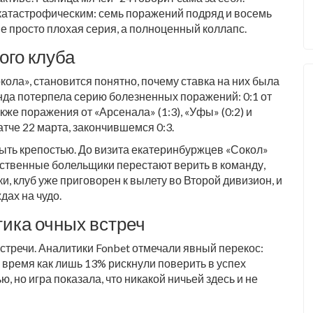
катастрофическим: семь поражений подряд и восемь
не просто плохая серия, а полноценный коллапс.
ого клуба
ола», становится понятно, почему ставка на них была
нда потерпела серию болезненных поражений: 0:1 от
кже поражения от «Арсенала» (1:3), «Уфы» (0:2) и
тче 22 марта, закончившемся 0:3.
ыть крепостью. До визита екатеринбуржцев «Сокол»
бственные болельщики перестают верить в команду,
, клуб уже приговорен к вылету во Второй дивизион, и
дах на чудо.
тика очных встреч
встречи. Аналитики
Fonbet
отмечали явный перекос:
о время как лишь 13% рискнули поверить в успех
 но игра показала, что никакой ничьей здесь и не