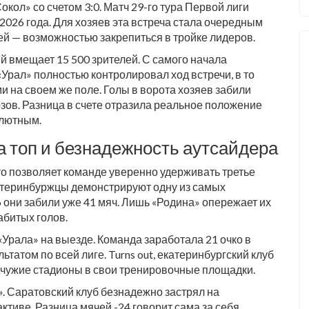
кол» со счетом 3:0. Матч 29-го тура
Первой лиги
 2026 года. Для хозяев эта встреча стала очередным
тей — возможностью закрепиться в тройке лидеров.
й вмещает 15 500 зрителей. С самого начала
Урал» полностью контролировал ход встречи, в то
 на своем же поле. Голы в ворота хозяев забили
озов
. Разница в счете отразила реальное положение
олютным.
а топ и безнадежность аутсайдера
что позволяет команде уверенно удерживать третье
катеринбуржцы демонстрируют одну из самых
 они забили уже 41 мяч. Лишь «Родина» опережает их
абитых голов.
 «Урала» на выезде. Команда заработала 21 очко в
ьтатом по всей лиге. Turns out, екатеринбургский клуб
 чужие стадионы в свои тренировочные площадки.
»
. Саратовский клуб безнадежно застрял на
ктиве. Разница мячей -24 говорит сама за себя.