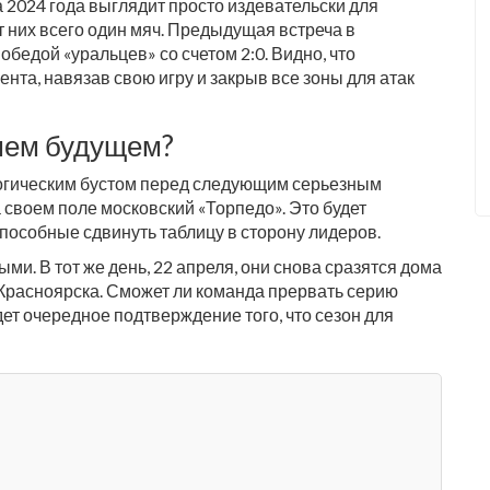
 2024 года выглядит просто издевательски для
т них всего один мяч. Предыдущая встреча в
бедой «уральцев» со счетом 2:0. Видно, что
нта, навязав свою игру и закрыв все зоны для атак
шем будущем?
логическим бустом перед следующим серьезным
а своем поле московский
«Торпедо»
. Это будет
 способные сдвинуть таблицу в сторону лидеров.
ми. В тот же день, 22 апреля, они снова сразятся дома
из Красноярска. Сможет ли команда прервать серию
ет очередное подтверждение того, что сезон для