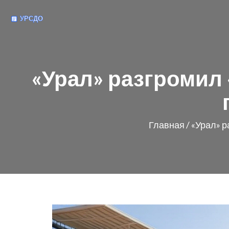
«Урал» разгромил 
Главная
/
«Урал» р