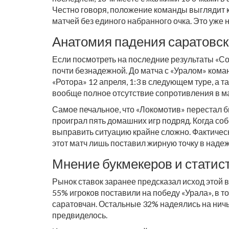
Честно говоря, положение команды выглядит 
матчей без единого набранного очка. Это уже 
Анатомия падения саратовск
Если посмотреть на последние результаты «Сок
почти безнадежной. До матча с «Уралом» кома
«Ротора» 12 апреля, 1:3 в следующем туре, а та
вообще полное отсутствие сопротивления в ма
Самое печальное, что «Локомотив» перестал б
проиграл пять домашних игр подряд. Когда со
выправить ситуацию крайне сложно. Фактически
этот матч лишь поставил жирную точку в надеж
Мнение букмекеров и статис
Рынок ставок заранее предсказал исход этой 
55% игроков поставили на победу «Урала», в т
саратовчан. Остальные 32% надеялись на ничью,
предвиделось.