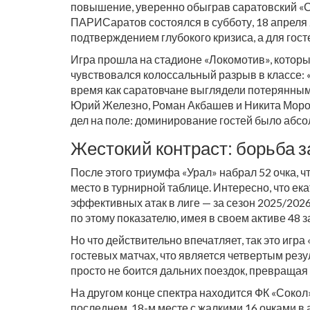
повышение, уверенно обыграв саратовский «Со
ПАРИ
Саратов
состоялся в субботу, 18 апреля
подтверждением глубокого кризиса, а для гос
Игра прошла на стадионе «Локомотив», которы
чувствовался колоссальный разрыв в классе: «
время как саратовчане выглядели потерянными
Юрий Железно
,
Роман Акбашев
и
Никита Мор
дел на поле: доминирование гостей было абс
Жестокий контраст: борьба з
После этого триумфа «Урал» набрал 52 очка, 
место в турнирной таблице. Интересно, что е
эффективных атак в лиге — за сезон 2025/2026
по этому показателю, имея в своем активе 48 з
Но что действительно впечатляет, так это игра
гостевых матчах, что является четвертым резул
просто не боится дальних поездок, превращая
На другом конце спектра находится
ФК «Сокол
последнем, 18-м месте с жалкими 16 очками в а