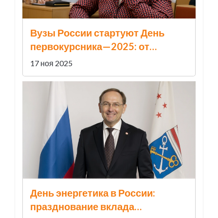
Вузы России стартуют День
первокурсника—2025: от
фестивалей в Казани до
17 ноя 2025
«студенческой закваски» во
Владивостоке
День энергетика в России:
празднование вклада