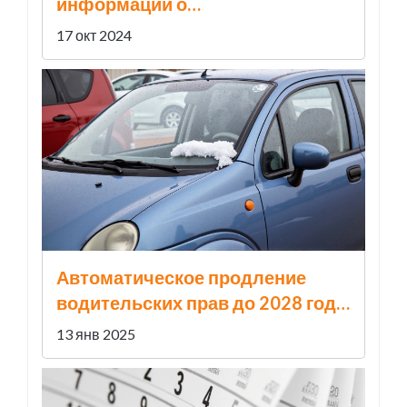
информации о
террористической угрозе в
17 окт 2024
школах Кузбасса
Автоматическое продление
водительских прав до 2028 года:
что нужно знать
13 янв 2025