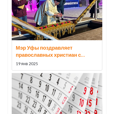
Мэр Уфы поздравляет
православных христиан с
Крещением Господним:
19 янв 2025
важность праздника и его
значение