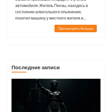
автомобиля. Житель Пензы, находясь в
состоянии алкогольного опьянения,
похитил машину у местного жителя и
проехал всего 500 метров, прежде чем был
Просмотреть больше
задержан правоохранителями. Против
злоумышленника возбуждено уголовное
дело, ему грозит до пяти лет лишения
свободы.
Последние записи