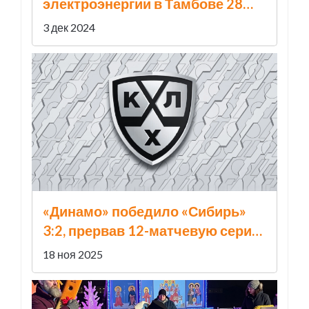
электроэнергии в Тамбове 28
ноября: Как подготовиться и что
3 дек 2024
ожидается
«Динамо» победило «Сибирь»
3:2, прервав 12-матчевую серию
поражений
18 ноя 2025