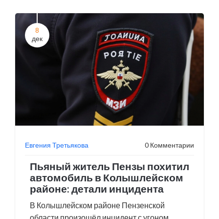
8
дек
Евгения Третьякова
0 Комментарии
Пьяный житель Пензы похитил
автомобиль в Колышлейском
районе: детали инцидента
В Колышлейском районе Пензенской
области произошёл инцидент с угоном