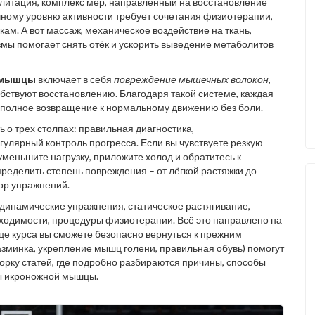
литация
,
комплекс мер, направленный на восстановление
чному уровню активности
требует сочетания физиотерапии,
кам. А вот
массаж
,
механическое воздействие на ткань,
змы
помогает снять отёк и ускорить выведение метаболитов
 мышцы
включает в себя
повреждение мышечных волокон
,
бствуют восстановлению. Благодаря такой системе, каждая
 полное возвращение к нормальному движению без боли.
 о трех столпах: правильная диагностика,
лярный контроль прогресса. Если вы чувствуете резкую
 уменьшите нагрузку, приложите холод и обратитесь к
еделить степень повреждения – от лёгкой растяжки до
ор упражнений.
динамические упражнения, статическое растягивание,
ходимости, процедуры физиотерапии. Всё это направлено на
нце курса вы сможете безопасно вернуться к прежним
зминка, укрепление мышц голени, правильная обувь) помогут
орку статей, где подробно разбираются причины, способы
ы икроножной мышцы.