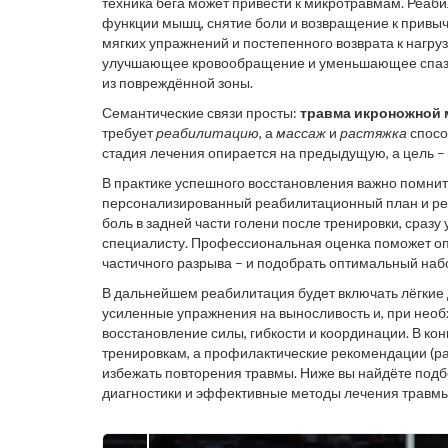
техника бега может привести к микротравмам.
Реаби
функции мышц, снятие боли и возвращение к привы
мягких упражнений и постепенного возврата к нагруз
улучшающее кровообращение и уменьшающее спа
из повреждённой зоны.
Семантические связи просты:
травма икроножной
требует
реабилитацию
, а
массаж
и
растяжка
спосо
стадия лечения опирается на предыдущую, а цель –
В практике успешного восстановления важно помнить
персонализированный реабилитационный план и регу
боль в задней части голени после тренировки, сразу
специалисту. Профессиональная оценка поможет опр
частичного разрыва – и подобрать оптимальный наб
В дальнейшем реабилитация будет включать лёгкие 
усиленные упражнения на выносливость и, при необ
восстановление силы, гибкости и координации. В ко
тренировкам, а профилактические рекомендации (ра
избежать повторения травмы. Ниже вы найдёте подб
диагностики и эффективные методы лечения травм