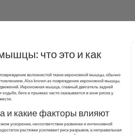
ышцы: что это и как
 повреждение волокнистой ткани икроножной мышцы, обычно
еутомлением
. Also known as
повреждение икроножной мышцы
,
 движений.
Икроножная мышца
,
главный двигатель задней
 ходьбе, беге и прыжках
часто оказывается в зоне риска у
жести.
а и какие факторы влияют
ком ускорении, несоответствии разминки и интенсивной
Недостаток растяжки усиливает риск разрывов, а неправильная