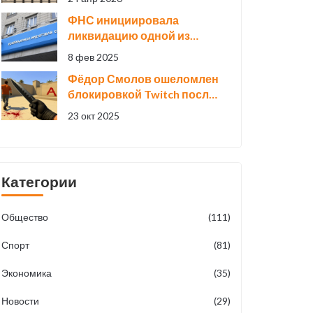
ФНС инициировала
ликвидацию одной из
компаний владельца
8 фев 2025
«Светофора»
Фёдор Смолов ошеломлен
блокировкой Twitch после
скандального выхода в
23 окт 2025
Counter‑Strike 2
Категории
Общество
(111)
Спорт
(81)
Экономика
(35)
Новости
(29)