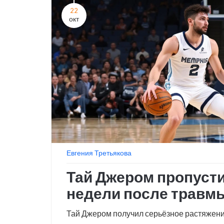
22
окт
Евгения Третьякова
Тай Джером пропуст
недели после травмы
Тай Джером получил серьёзное растяжен