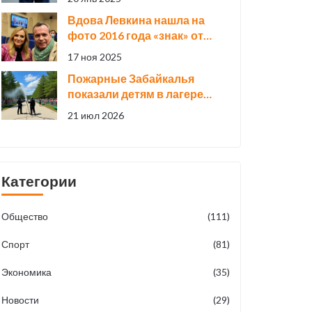
покупки водительских
Вдова Левкина нашла на
прав в интернете
фото 2016 года «знак» от
умершей Началовой:
17 ноя 2025
«Юлька, приглядывай там
Пожарные Забайкалья
за моим»
показали детям в лагере
«Энергетик», как тушат
21 июл 2026
лесные пожары
Категории
Общество
(111)
Спорт
(81)
Экономика
(35)
Новости
(29)