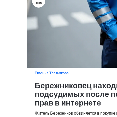
янв
Евгения Третьякова
Бережниковец находи
подсудимых после п
прав в интернете
Житель Березников обвиняется в покупке 