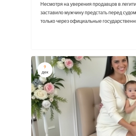
Несмотря на уверения продавцов в легити
заставило мужчину предстать перед судо
только через официальные государственн
9
дек