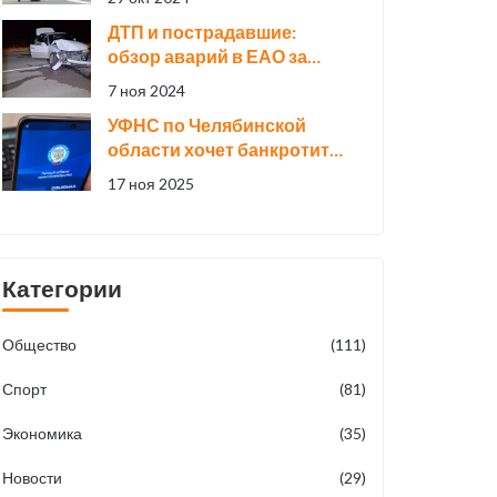
пожаре, унесшем жизни 13
ДТП и пострадавшие:
человек
обзор аварий в ЕАО за
ноябрьские праздники
7 ноя 2024
УФНС по Челябинской
области хочет банкротить
«Новаполимер» за 723,5
17 ноя 2025
млн рублей долга
Категории
Общество
(111)
Спорт
(81)
Экономика
(35)
Новости
(29)