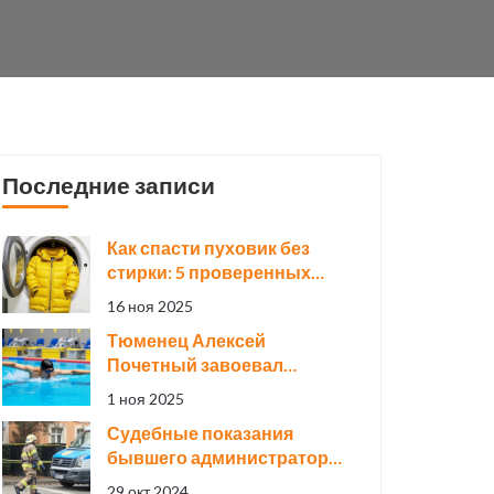
Последние записи
Как спасти пуховик без
стирки: 5 проверенных
способов и ошибки,
16 ноя 2025
которые его убивают
Тюменец Алексей
Почетный завоевал
четыре золота на
1 ноя 2025
всероссийских
Судебные показания
соревнованиях по
бывшего администратора
плаванию в Калининграде
общежития в деле о
29 окт 2024