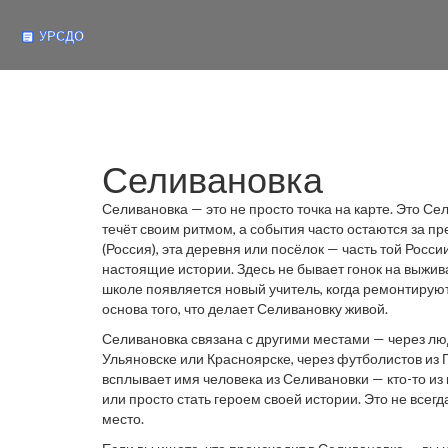
Селивановка
Селивановка — это не просто точка на карте. Это
Сел
течёт своим ритмом, а события часто остаются за 
(Россия)
, эта деревня или посёлок — часть той Росси
настоящие истории.
Здесь не бывает гонок на выжива
школе появляется новый учитель, когда ремонтируют
основа того, что делает Селивановку живой.
Селивановка связана с другими местами — через люд
Ульяновске или Красноярске, через футболистов из П
всплывает имя человека из Селивановки — кто-то из 
или просто стать героем своей истории. Это не всегда
место.