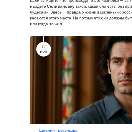
Если вы ищете, что происходит в Селивановке — вы н
найдёте
Селивановку
такой, какая она есть: без п
чудесами. Здесь — правда о жизни в маленьких росс
касаются этого места. Не потому что они должны быть
или когда-то жил.
17
ноя
Евгения Третьякова