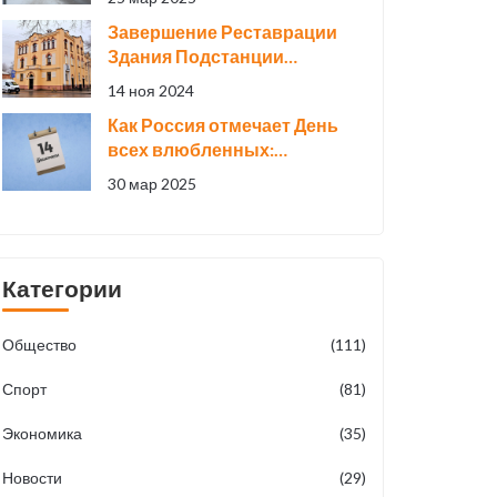
инфляционных угроз
Завершение Реставрации
Здания Подстанции
'Красная Заря' в Санкт-
14 ноя 2024
Петербурге: Историческое
Как Россия отмечает День
Возрождение
всех влюбленных:
традиции и восприятие
30 мар 2025
Категории
Общество
(111)
Спорт
(81)
Экономика
(35)
Новости
(29)