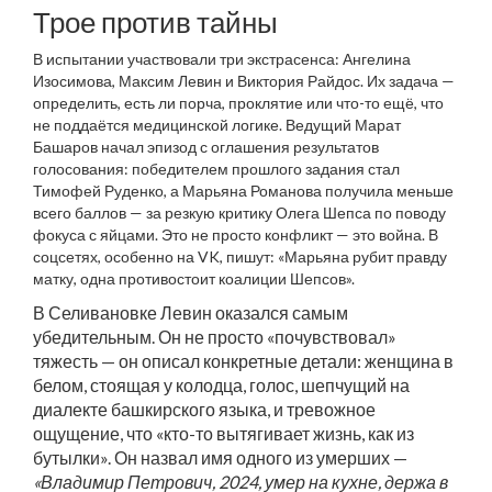
Трое против тайны
В испытании участвовали три экстрасенса:
Ангелина
Изосимова
,
Максим Левин
и
Виктория Райдос
. Их задача —
определить, есть ли порча, проклятие или что-то ещё, что
не поддаётся медицинской логике. Ведущий
Марат
Башаров
начал эпизод с оглашения результатов
голосования: победителем прошлого задания стал
Тимофей Руденко
, а
Марьяна Романова
получила меньше
всего баллов — за резкую критику
Олега Шепса
по поводу
фокуса с яйцами. Это не просто конфликт — это война. В
соцсетях, особенно на VK, пишут: «Марьяна рубит правду
матку, одна противостоит коалиции Шепсов».
В Селивановке Левин оказался самым
убедительным. Он не просто «почувствовал»
тяжесть — он описал конкретные детали: женщина в
белом, стоящая у колодца, голос, шепчущий на
диалекте башкирского языка, и тревожное
ощущение, что «кто-то вытягивает жизнь, как из
бутылки». Он назвал имя одного из умерших —
«Владимир Петрович, 2024, умер на кухне, держа в