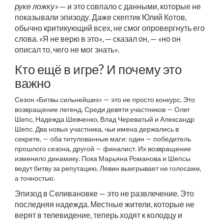
руке ложку»
— и это совпало с данными, которые не
показывали эпизоду. Даже скептик
Юлий Котов
,
обычно критикующий всех, не смог опровергнуть его
слова. «Я не верю в это», — сказал он, — «но он
описал то, чего не мог знать».
Кто ещё в игре? И почему это
важно
Сезон «Битвы сильнейших» — это не просто конкурс. Это
возвращение легенд. Среди девяти участников —
Олег
Шепс
,
Надежда Шевченко
,
Влад Череватый
и
Александр
Шепс
. Два новых участника, чьи имена держались в
секрете, — оба титулованные маги: один — победитель
прошлого сезона, другой — финалист. Их возвращение
изменило динамику. Пока Марьяна Романова и Шепсы
ведут битву за репутацию, Левин выигрывает не голосами,
а точностью.
Эпизод в Селивановке — это не развлечение. Это
последняя надежда. Местные жители, которые не
верят в телевидение, теперь ходят к колодцу и