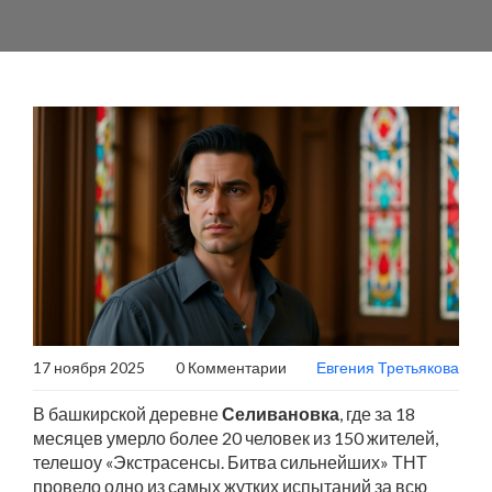
17 ноября 2025
0 Комментарии
Евгения Третьякова
В башкирской деревне
Селивановка
, где за 18
месяцев умерло более 20 человек из 150 жителей,
телешоу
«Экстрасенсы. Битва сильнейших»
ТНТ
провело одно из самых жутких испытаний за всю