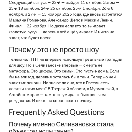
Следующий выпуск — 22-й — выйдет 11 октября. Затем —
23-й 18 октября, 24-й 25 октября, 25-й 1 ноября, 26-й 8
ноября, и 27-й — 15 ноября 2025 года, где вновь встретятся
Марьяна Романова
,
Александр Шепс
и
Максим Левин
.
Финал — 22 ноября. Но даже если кто-то выиграет
«золотую руку» — деревня всё ещё умирает. И никто не
знает, что будет после.
Почему это не просто шоу
Телеканал
ТНТ
не впервые использует реальные трагедии
для шоу. Но в Селивановке впервые — смерть не
метафора. Это цифры. Это семьи. Это пустые дома. Если
бы не эпизод, деревня осталась бы в тени. Теперь о ней
знают миллионы. Но знают ли они, что в России есть
десятки таких мест? В Тверской области, в Мурманской, в
Алтайском крае — там тоже умирают быстрее, чем
рождаются. И никто не спрашивает почему.
Frequently Asked Questions
Почему именно Селивановка стала
объектом испытания?