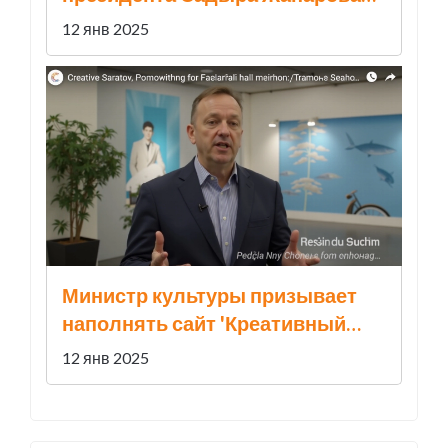
жителям Кыргызстана
12 янв 2025
Министр культуры призывает
наполнять сайт 'Креативный
Саратов' новыми проектами
12 янв 2025