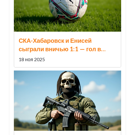
СКА-Хабаровск и Енисей
сыграли вничью 1:1 — гол в
добавленное время спас
18 ноя 2025
Красноярск