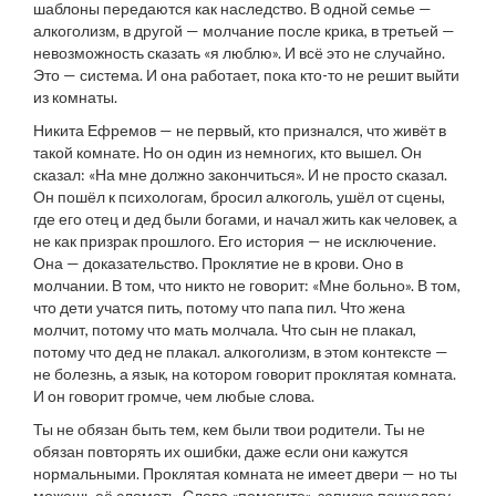
шаблоны передаются как наследство
.
В одной семье —
алкоголизм, в другой — молчание после крика, в третьей —
невозможность сказать «я люблю». И всё это не случайно.
Это — система. И она работает, пока кто-то не решит выйти
из комнаты.
Никита Ефремов — не первый, кто признался, что живёт в
такой комнате. Но он один из немногих, кто вышел. Он
сказал: «На мне должно закончиться». И не просто сказал.
Он пошёл к психологам, бросил алкоголь, ушёл от сцены,
где его отец и дед были богами, и начал жить как человек, а
не как призрак прошлого. Его история — не исключение.
Она — доказательство. Проклятие не в крови. Оно в
молчании. В том, что никто не говорит: «Мне больно». В том,
что дети учатся пить, потому что папа пил. Что жена
молчит, потому что мать молчала. Что сын не плакал,
потому что дед не плакал.
алкоголизм
,
в этом контексте —
не болезнь, а язык, на котором говорит проклятая комната
.
И он говорит громче, чем любые слова.
Ты не обязан быть тем, кем были твои родители. Ты не
обязан повторять их ошибки, даже если они кажутся
нормальными. Проклятая комната не имеет двери — но ты
можешь её сломать. Слово «помогите», записка психологу,