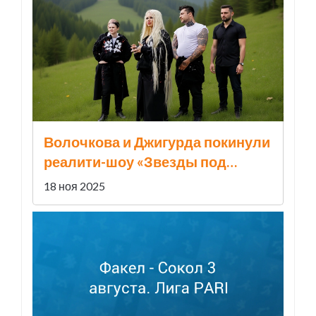
Волочкова и Джигурда покинули
реалити-шоу «Звезды под
капельницей» после первой
18 ноя 2025
серии