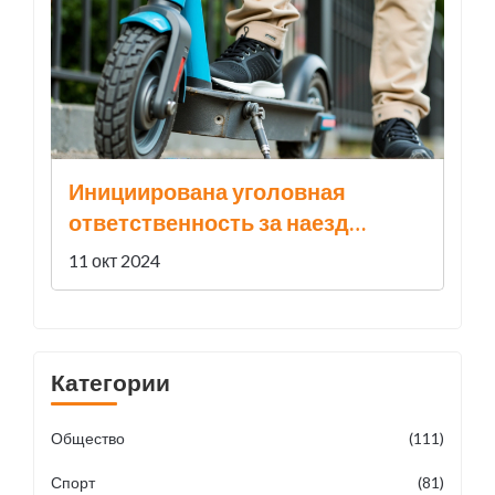
Инициирована уголовная
ответственность за наезд
электросамоката на девушку в
11 окт 2024
Сочи
Категории
Общество
(111)
Спорт
(81)