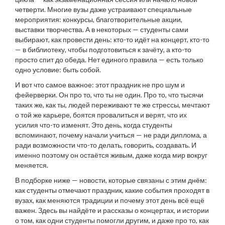
четверти.
Многие вузы даже устраивают специальные
мероприятия: конкурсы, благотворительные акции,
выставки творчества. А в некоторых — студенты сами
выбирают, как провести день: кто-то идёт на концерт, кто-то
— в библиотеку, чтобы подготовиться к зачёту, а кто-то
просто спит до обеда. Нет единого правила — есть только
одно условие: быть собой.
И вот что самое важное: этот праздник не про шум и
фейерверки. Он про то, что ты не один. Про то, что тысячи
таких же, как ты, людей переживают те же стрессы, мечтают
о той же карьере, боятся провалиться и верят, что их
усилия что-то изменят. Это день, когда студенты
вспоминают, почему начали учиться — не ради диплома, а
ради возможности что-то делать, говорить, создавать. И
именно поэтому он остаётся живым, даже когда мир вокруг
меняется.
В подборке ниже — новости, которые связаны с этим днём:
как студенты отмечают праздник, какие события проходят в
вузах, как меняются традиции и почему этот день всё ещё
важен. Здесь вы найдёте и рассказы о концертах, и истории
о том, как одни студенты помогли другим, и даже про то, как