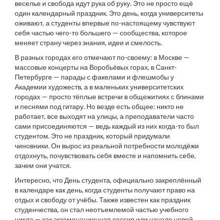
веселье и свобода идут рука об руку.
Это не просто ещё
один календарный праздник. Это день, когда университеты
оживают, а студенты впервые по-настоящему чувствуют
себя частью чего-то большего — сообщества, которое
меняет страну через знания, идеи и смелость.
В разных городах его отмечают по-своему: в Москве —
массовые концерты на Воробьёвых горах, в Санкт-
Петербурге — парады с факелами и флешмобы у
Академии художеств, а в маленьких университетских
городах — просто тёплые встречи в общежитиях с блинами
и песнями под гитару. Но везде есть общее: никто не
работает, все выходят на улицы, а преподаватели часто
сами присоединяются — ведь каждый из них когда-то был
студентом. Это не праздник, который придумали
чиновники. Он вырос из реальной потребности молодёжи
отдохнуть, почувствовать себя вместе и напомнить себе,
зачем они учатся.
Интересно, что
День студента
,
официально закреплённый
в календаре как день, когда студенты получают право на
отдых и свободу от учёбы
. Также известен как
праздник
студенчества
, он стал неотъемлемой частью учебного
цикла — как экзаменационная сессия или начало новой