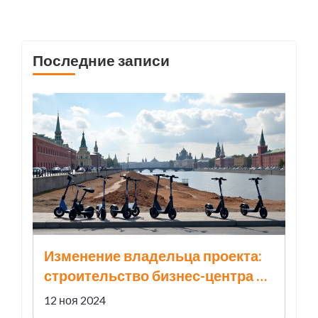
года. В этот раз приложены усилия, чтобы
обеспечить высокий уровень сервиса и
бесперебойную работу во время
Последние записи
праздников.
Изменение владельца проекта:
строительство бизнес-центра на
Обводном канале в Санкт-
12 ноя 2024
Петербурге