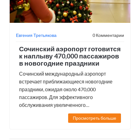
Евгения Третьякова
0 Комментарии
Сочинский аэропорт готовится
к наплыву 470,000 пассажиров
в новогодние праздники
Сочинский международный аэропорт
встречает приближающиеся новогодние
праздники, ожидая около 470,000
пассажиров. Для эффективного
обслуживания увеличенного
пассажиропотока ведутся масштабные
Просмотреть больше
приготовления. Аэропорт уже доказал свою
способность справляться с большими
объемами во время Олимпийских игр 2014