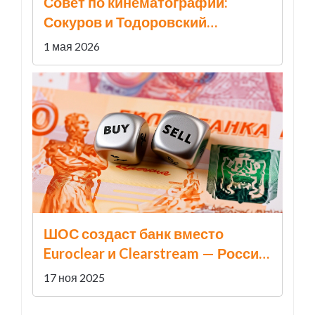
Совет по кинематографии:
Сокуров и Тодоровский
исключены из состава
1 мая 2026
ШОС создаст банк вместо
Euroclear и Clearstream — Россия
и Китай запускают альтернативу
17 ноя 2025
западной финансовой
инфраструктуре