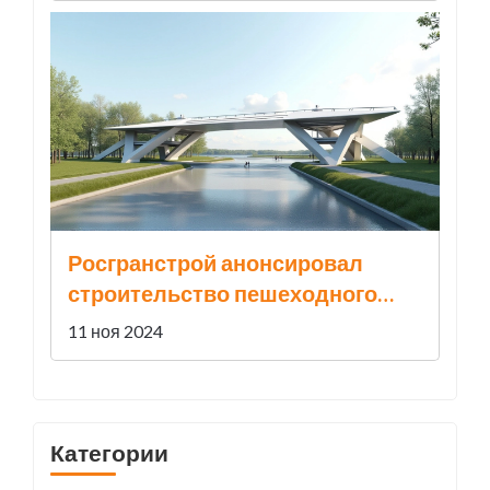
Росгранстрой анонсировал
строительство пешеходного
пункта пропуска для канатной
11 ноя 2024
дороги Благовещенск-Хэйхэ
Категории