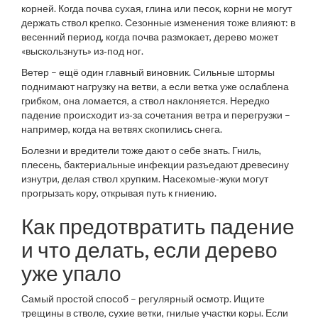
корней. Когда почва сухая, глина или песок, корни не могут
держать ствол крепко. Сезонные изменения тоже влияют: в
весенний период, когда почва размокает, дерево может
«выскользнуть» из‑под ног.
Ветер – ещё один главный виновник. Сильные штормы
поднимают нагрузку на ветви, а если ветка уже ослаблена
грибком, она ломается, а ствол наклоняется. Нередко
падение происходит из‑за сочетания ветра и перегрузки –
например, когда на ветвях скопились снега.
Болезни и вредители тоже дают о себе знать. Гниль,
плесень, бактериальные инфекции разъедают древесину
изнутри, делая ствол хрупким. Насекомые‑жуки могут
прогрызать кору, открывая путь к гниению.
Как предотвратить падение
и что делать, если дерево
уже упало
Самый простой способ – регулярный осмотр. Ищите
трещины в стволе, сухие ветки, гнилые участки коры. Если