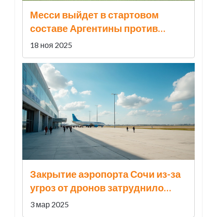
Месси выйдет в стартовом
составе Аргентины против
Анголы — первый матч после
18 ноя 2025
чемпионата мира
Закрытие аэропорта Сочи из-за
угроз от дронов затруднило
авиасообщение
3 мар 2025