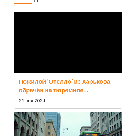
Пожилой ‘Отелло’ из Харькова
обречён на тюремное
заключение за убийство жены из
21 ноя 2024
ревности