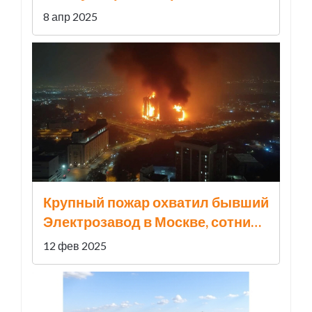
повышение
8 апр 2025
Крупный пожар охватил бывший
Электрозавод в Москве, сотни
эвакуированы
12 фев 2025