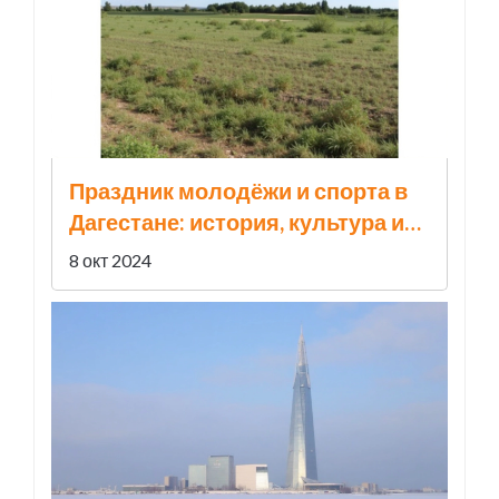
Праздник молодёжи и спорта в
Дагестане: история, культура и
современность
8 окт 2024