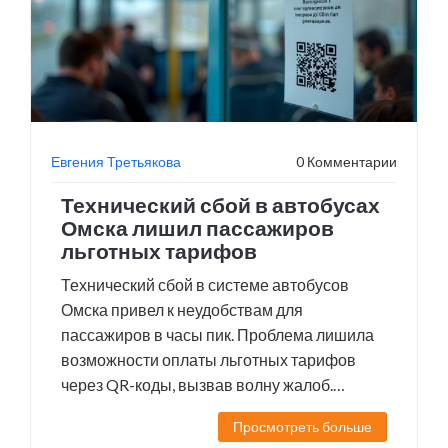
Евгения Третьякова
0 Комментарии
Технический сбой в автобусах
Омска лишил пассажиров
льготных тарифов
Технический сбой в системе автобусов
Омска привел к неудобствам для
пассажиров в часы пик. Проблема лишила
возможности оплаты льготных тарифов
через QR-коды, вызвав волну жалоб.
Власти признали проблему и работают над
Просмотреть больше
ее устранением. Пострадавшие пассажиры