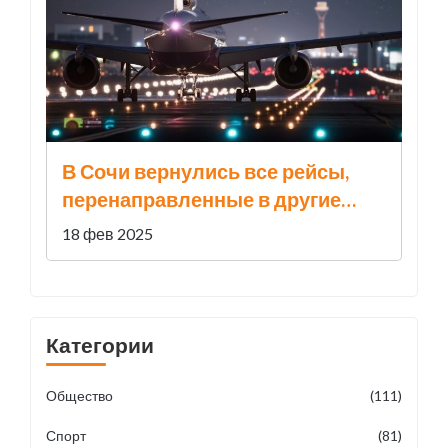
В Сочи вернулись все рейсы,
перенаправленные в другие
аэропорты
18 фев 2025
Категории
Общество
(111)
Спорт
(81)