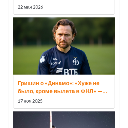
22 мая 2026
Гришин о «Динамо»: «Хуже не
было, кроме вылета в ФНЛ» —
Карпин под давлением
17 ноя 2025