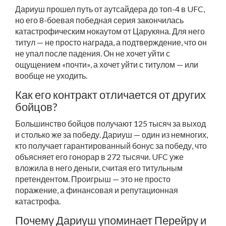
Дариуш прошел путь от аутсайдера до топ-4 в UFC,
но его 8-боевая победная серия закончилась
катастрофическим нокаутом от Царукяна. Для него
титул — не просто награда, а подтверждение, что он
не упал после падения. Он не хочет уйти с
ощущением «почти», а хочет уйти с титулом — или
вообще не уходить.
Как его контракт отличается от других
бойцов?
Большинство бойцов получают 125 тысяч за выход
и столько же за победу. Дариуш — один из немногих,
кто получает гарантированный бонус за победу, что
объясняет его гонорар в 272 тысячи. UFC уже
вложила в него деньги, считая его титульным
претендентом. Проигрыш — это не просто
поражение, а финансовая и репутационная
катастрофа.
Почему Дариуш упоминает Перейру и