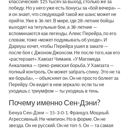
классический: 125 тысяч за выход, столько же за
победу. Но у него уже есть бонусы за «бой вечера» —
и он знает, что следующий такой же шанс может не
прийти. Уже в 36 лет. В мире, где 28-летние бойцы
выходят на титульные бои, а 38-летние —
вспоминаются как легенды.
Алекс Перейра
, по его
словам, тоже «может подумывать об уходе». И
Дариуш хочет, чтобы Перейра ушел в закате —
после боя с
Джоном Джонсом
. Не после того, как его
«растерзает»
Хамзат Чимаев
. «У Магомеда
Анкалаева — греко-римская борьба. У Хамзата —
полный контроль. Он может забрать спину. Это не та
же борьба», — объясняет он. Он не просто болеет за
Перейру. Он видит в нем зеркало: если ты не
уходишь с триумфом — ты уходишь в тень.
Почему именно Сен-Дэни?
Бенуа Сен-Дэни
— 15-3-0-1. Француз. Мощный.
Агрессивный. Не чемпион. Но в форме. Он не
звезда. Он не русский. Он не топ-5. Он — та самая