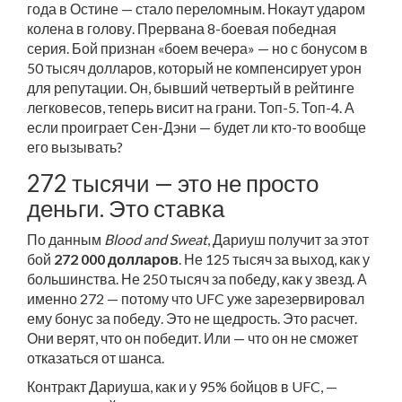
года в Остине — стало переломным. Нокаут ударом
колена в голову. Прервана 8-боевая победная
серия. Бой признан «боем вечера» — но с бонусом в
50 тысяч долларов, который не компенсирует урон
для репутации. Он, бывший четвертый в рейтинге
легковесов, теперь висит на грани. Топ-5. Топ-4. А
если проиграет Сен-Дэни — будет ли кто-то вообще
его вызывать?
272 тысячи — это не просто
деньги. Это ставка
По данным
Blood and Sweat
, Дариуш получит за этот
бой
272 000 долларов
. Не 125 тысяч за выход, как у
большинства. Не 250 тысяч за победу, как у звезд. А
именно 272 — потому что UFC уже зарезервировал
ему бонус за победу. Это не щедрость. Это расчет.
Они верят, что он победит. Или — что он не сможет
отказаться от шанса.
Контракт Дариуша, как и у 95% бойцов в UFC, —