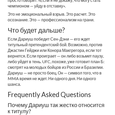
просто говорит: «Если я не докажу, что могу стать
чемпионом — уйду в отставку».
Это не эмоциональный взрыв. Это расчет. Это
осознание. Это — профессионализм на грани.
Что будет дальше?
Если Дариуш победит Сен-Дэни — его ждет
титульный претендентский бой. Возможно, против
Джастин Гейджи
или
Конора Макгрегора
, если тот
вернется. Если проиграет — он либо возьмет паузу,
либо уйдет в тень. UFC, похоже, уже готовит план Б:
смотрят на молодых бойцов из России и Бразилии.
Дариуш — не просто боец. Он — символ того, что в
MMA время не ждет. Ни одного дня. Ни одного
шанса.
Frequently Asked Questions
Почему Дариуш так жестко относится
к титулу?