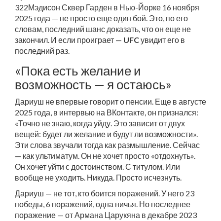
322
Мэдисон Сквер Гарден
в Нью-Йорке 16 ноября
2025 года — не просто еще один бой. Это, по его
словам, последний шанс доказать, что он еще не
закончил. И если проиграет —
UFC
увидит его в
последний раз.
«Пока есть желание и
возможность — я остаюсь»
Дариуш не впервые говорит о пенсии. Еще в августе
2025 года, в интервью на ВКонтакте, он признался:
«Точно не знаю, когда уйду. Это зависит от двух
вещей: будет ли желание и будут ли возможности».
Эти слова звучали тогда как размышление. Сейчас
— как ультиматум. Он не хочет просто «отдохнуть».
Он хочет уйти с достоинством. С титулом. Или
вообще не уходить. Никуда. Просто исчезнуть.
Дариуш — не тот, кто боится поражений. У него 23
победы, 6 поражений, одна ничья. Но последнее
поражение — от
Армана Царукяна
в декабре 2023