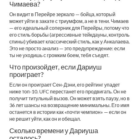
Чимаева?
Он видит в Перейре зеркало — бойца, который
может уйти в закате с триумфом, а не в тени. Чимаев
— его идеальный соперник для Перейры, потому что
его стиль борьбы (агрессивные тейкдауны, контроль
спины) убивает классический стиль, как у Анкалаева.
Это не просто анализ — это предупреждение: если
ты не уходишь с громким боем, тебя съедят.
Что произойдет, если Дариуш
проиграет?
Если он проиграет Сен-Дэни, его рейтинг упадет
ниже топ-10. UFC перестанет его продвигать. Он не
получит титульный вызов. Он может взять паузу, но в
36 лет шансы на возвращение минимальны. Его имя
останется в истории как «почти чемпион» — если он
не решит уйти, как он и обещал.
Сколько времени у Дариуша
осталось?