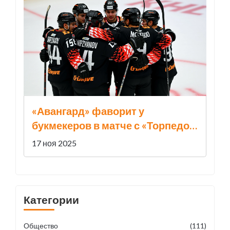
«Авангард» фаворит у
букмекеров в матче с «Торпедо»
16 ноября — несмотря на
17 ноя 2025
домашнюю форму
нижегородцев
Категории
Общество
(111)