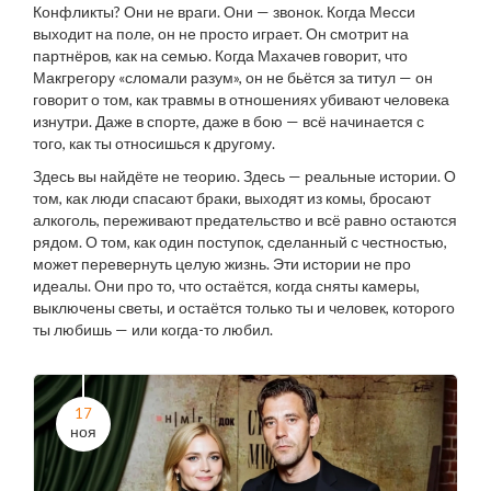
Конфликты? Они не враги. Они — звонок. Когда Месси
выходит на поле, он не просто играет. Он смотрит на
партнёров, как на семью. Когда Махачев говорит, что
Макгрегору «сломали разум», он не бьётся за титул — он
говорит о том, как травмы в отношениях убивают человека
изнутри. Даже в спорте, даже в бою — всё начинается с
того, как ты относишься к другому.
Здесь вы найдёте не теорию. Здесь — реальные истории. О
том, как люди спасают браки, выходят из комы, бросают
алкоголь, переживают предательство и всё равно остаются
рядом. О том, как один поступок, сделанный с честностью,
может перевернуть целую жизнь. Эти истории не про
идеалы. Они про то, что остаётся, когда сняты камеры,
выключены светы, и остаётся только ты и человек, которого
ты любишь — или когда-то любил.
17
ноя