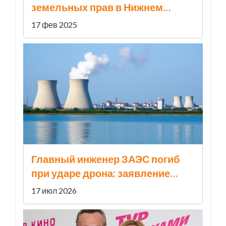
земельных прав в Нижнем
Новгороде заработает в 2025
17 фев 2025
году
Главный инженер ЗАЭС погиб
при ударе дрона: заявление
«Росатома» и реакция МАГАТЭ
17 июл 2026