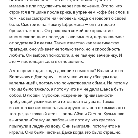
магазине или подключить через приложение. Это то, что
строится в тишине после крика, в утреннем кофе без слов, в
том, как вы смотрите на человека, когда он говорит о своей
боли. Смотрите на Никиту Ефремова — он не просто
бросил алкоголь. Он разорвал
семейное проклятие
,
многопоколенное наследие зависимости, передаваемое
от родителей к детям
. Также известно как
генетическая
трагедия
, оно убивает не только тело, но и способность
любить.
Он выбрал психолога, а не пьяную вечеринку. И
это — настоящая сила в отношениях.
А что происходит, когда доверие ломается? Взгляните на
Волочкову и Джигурду — они ушли из шоу «Звезды под
капельницей», потому что почувствовали обман. Не потому
что им было тяжело, а потому что им не дали шанса быть
собой. В
любви
,
глубокой, искренней привязанности,
требующей уязвимости и готовности слушать
. Также
известна как
эмоциональная хрупкость
, она не выживает в
театре, где каждый жест — роль.
Айза и Степан Кузьменко
выиграли «Ставку на любовь» не потому, что красиво
прыгнули в ледяную воду. Они выиграли, потому что не
играли. Они были честны. Даже когда это было страшно.