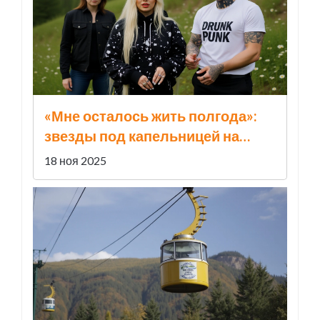
«Мне осталось жить полгода»:
звезды под капельницей на
«Пятнице!» — правда, хейт и
18 ноя 2025
надежда