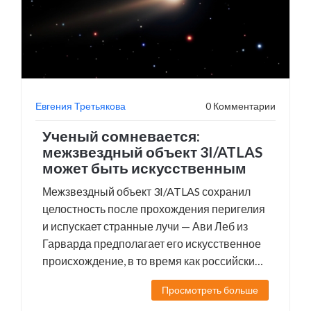
Евгения Третьякова
0 Комментарии
Ученый сомневается:
межзвездный объект 3I/ATLAS
может быть искусственным
Межзвездный объект 3I/ATLAS сохранил
целостность после прохождения перигелия
и испускает странные лучи — Ави Леб из
Гарварда предполагает его искусственное
происхождение, в то время как российские
ученые считают это неубедительным.
Просмотреть больше