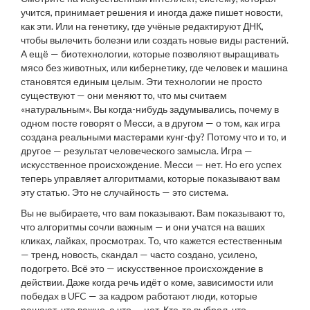
учится, принимает решения и иногда даже пишет новости,
как эти
. Или на
генетику
, где учёные редактируют ДНК,
чтобы вылечить болезни или создать новые виды растений.
А ещё —
биотехнологии
, которые позволяют выращивать
мясо без животных, или
кибернетику
, где человек и машина
становятся единым целым. Эти технологии не просто
существуют — они меняют то, что мы считаем
«натуральным».
Вы когда-нибудь задумывались, почему в
одном посте говорят о Месси, а в другом — о том, как игра
создана реальными мастерами кунг-фу? Потому что и то, и
другое — результат человеческого замысла. Игра —
искусственное происхождение. Месси — нет. Но его успех
теперь управляет алгоритмами, которые показывают вам
эту статью. Это не случайность — это система.
Вы не выбираете, что вам показывают. Вам показывают то,
что алгоритмы сочли важным — и они учатся на ваших
кликах, лайках, просмотрах. То, что кажется естественным
— тренд, новость, скандал — часто создано, усилено,
подогрето. Всё это — искусственное происхождение в
действии. Даже когда речь идёт о коме, зависимости или
победах в UFC — за кадром работают люди, которые
решают, что важно, а что — нет. Кто-то выбрал, что