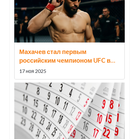
Махачев стал первым
российским чемпионом UFC в
двух весах, победив Делла
17 ноя 2025
Маддалену