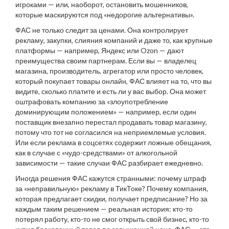
игроками — или, наоборот, остановить мошенников,
которые маскируются под «недорогие альтернативы».
ФАС не только следит за ценами. Она контролирует
рекламу, закупки, слияния компаний и даже то, как крупные
платформы — например, Яндекс или Ozon — дают
преимущества своим партнерам. Если вы — владелец
магазина, производитель, агрегатор или просто человек,
который покупает товары онлайн, ФАС влияет на то, что вы
видите, сколько платите и есть ли у вас выбор. Она может
оштрафовать компанию за «злоупотребление
доминирующим положением» — например, если один
поставщик внезапно перестал продавать товар магазину,
потому что тот не согласился на неприемлемые условия.
Или если реклама в соцсетях содержит ложные обещания,
как в случае с «чудо-средствами» от алкогольной
зависимости — такие случаи ФАС разбирает ежедневно.
Иногда решения ФАС кажутся странными: почему штраф
за «неправильную» рекламу в ТикТоке? Почему компания,
которая предлагает скидки, получает предписание? Но за
каждым таким решением — реальная история: кто-то
потерял работу, кто-то не смог открыть свой бизнес, кто-то