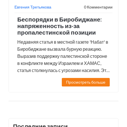
Евгения Третьякова
0 Комментарии
Беспорядки в Биробиджане:
напряженность из-за
прoпалестинской позиции
Недавняя статья в местной газете 'Набат' в
Биробиджане вызвала бурную реакцию.
Выразив поддержку палестинской стороне
в конфликте между Израилем и ХАМАС,
статья столкнулась с угрозами насилия. Это
событие подчеркивает сложные отношения
Просмотреть больше
между еврейским сообществом
Биробиджана и Израилем, наследие
советских проектов и современные вызовы
общины.
Последние записи