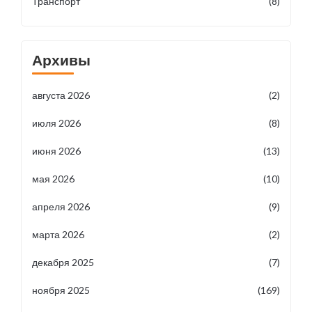
Транспорт
(8)
Архивы
августа 2026
(2)
июля 2026
(8)
июня 2026
(13)
мая 2026
(10)
апреля 2026
(9)
марта 2026
(2)
декабря 2025
(7)
ноября 2025
(169)