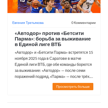
Евгения Третьякова
0 Комментарии
«Автодор» против «Бетсити
Парма»: борьба за выживание
в Единой лиге ВТБ
«Автодор» и «Бетсити Парма» встретятся 15
ноября 2025 года в Саратове в матче
Единой лиги ВТБ, где обе команды борются
за выживание: «Автодор» — после семи
поражений подряд, «Парма» — после трёх.
Фаворит — пермская команда, но история
Просмотреть больше
очных встреч говорит о другом.