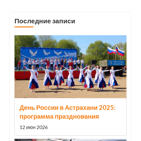
Последние записи
День России в Астрахани 2025:
программа празднования
12 июн 2026