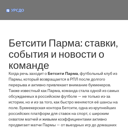
Бетсити Парма: ставки,
события и новости о
команде
Когда речь заходит о
Бетсити Парма
,
футбольный клуб из
Пармы, который возвращается в РПЛ после долгого
перерыва и активно привлекает внимание букмекеров
.
Также известный как
Парма
, команда стала одной из самых
обсуждаемых в российском футболе — не только из-за
истории, но и из-за того, как быстро меняются её шансы на
поле.
Букмекерская контора
Бетсити
,
одна из крупнейших
российских платформ для ставок на спорт, с широким
охватом матчей и живыми коэффициентами
активно
продвигает матчи Пармы — от выездных игр до домашних