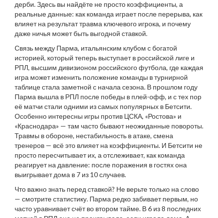
дерби. Здесь вы найдёте не просто коэффициенты, а
реальные данные: как команда играет после перерыва, как
влияет на результат травма ключевого игрока, и почему
даже ничья может быть выгодной ставкой.
Связь между
Парма
,
итальянским клубом с богатой
историей, который теперь выступает в российской лиге
и
РПЛ
,
высшим дивизионом российского футбола, где каждая
игра может изменить положение команды в турнирной
таблице
стала заметной с начала сезона. В прошлом году
Парма вышла в РПЛ после победы в плей-офф, и с тех пор
её матчи стали одними из самых популярных в Бетсити.
Особенно интересны игры против ЦСКА, «Ростова» и
«Краснодара» — там часто бывают неожиданные повороты.
Травмы в обороне, нестабильность в атаке, смена
тренеров — всё это влияет на коэффициенты. И Бетсити не
просто пересчитывает их, а отслеживает, как команда
реагирует на давление: после поражения в гостях она
выигрывает дома в 7 из 10 случаев.
Что важно знать перед ставкой? Не верьте только на слово
— смотрите статистику. Парма редко забивает первым, но
часто уравнивает счёт во втором тайме. В 6 из 8 последних