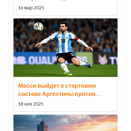
Электрозавода в Москве
16 мар 2025
Месси выйдет в стартовом
составе Аргентины против
Анголы — первый матч после
18 ноя 2025
чемпионата мира