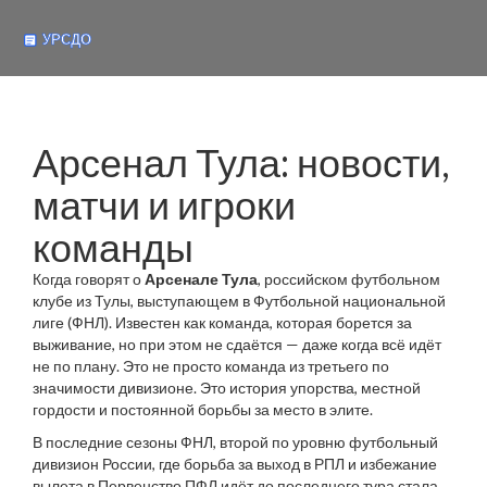
Арсенал Тула: новости,
матчи и игроки
команды
Когда говорят о
Арсенале Тула
,
российском футбольном
клубе из Тулы, выступающем в Футбольной национальной
лиге (ФНЛ)
. Известен как команда, которая борется за
выживание, но при этом не сдаётся — даже когда всё идёт
не по плану.
Это не просто команда из третьего по
значимости дивизионе. Это история упорства, местной
гордости и постоянной борьбы за место в элите.
В последние сезоны
ФНЛ
,
второй по уровню футбольный
дивизион России, где борьба за выход в РПЛ и избежание
вылета в Первенство ПФЛ идёт до последнего тура
стала