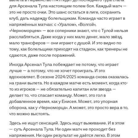
для Арсенала Тула настоящим полем боя. Каждый матч —
это не просто очки. Это шанс остаться в лиге, сохранить
клуб, дать надежду болельщикам. Команда часто играет в
напряжённых матчах: с «Уралом», «Волгой»,
«Черноморцем» — все соперники знают, что с Тулой нельзя
расслабляться. Даже когда у них мало денег, мало звёзд,
мало трансферов — они играют с душой. И это видно по
тому, как болельщики приходят на стадион, как тренеры не
сдаются, даже после поражений.
Иногда Арсенал Тула побеждает не потому, что играет
лучше — а потому, что не хочет проиграть. И это
вдохновляет. В сезоне 2024/2025 команда снова оказалась
на грани вылета. Но в каждом матче есть момент, когда кто-
то из игроков — не обязательно капитан или звезда —
делает то, что спасает команду. Может, это гол в
добавленное время, как у Енисея. Может, это упорная
оборона, как у «Черноморца». А может, это просто вера в то,
что можно выстоять.
Здесь не ищут сенсаций. Здесь ищут выживание. И в этом
— суть Арсенала Тула. Ни один матч не проходит без
напряжения. Ни один результат не даётся легко. В этом