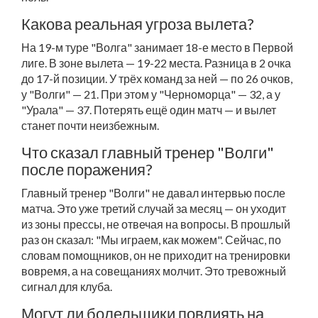
Какова реальная угроза вылета?
На 19-м туре "Волга" занимает 18-е место в Первой
лиге. В зоне вылета — 19-22 места. Разница в 2 очка
до 17-й позиции. У трёх команд за ней — по 26 очков,
у "Волги" — 21. При этом у "Черноморца" — 32, а у
"Урала" — 37. Потерять ещё один матч — и вылет
станет почти неизбежным.
Что сказал главный тренер "Волги"
после поражения?
Главный тренер "Волги" не давал интервью после
матча. Это уже третий случай за месяц — он уходит
из зоны прессы, не отвечая на вопросы. В прошлый
раз он сказал: "Мы играем, как можем". Сейчас, по
словам помощников, он не приходит на тренировки
вовремя, а на совещаниях молчит. Это тревожный
сигнал для клуба.
Могут ли болельщики повлиять на