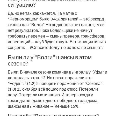
ситуацию?
Да, но не так, как кажется. На матче с
"Черноморцем" было 3 416 зрителей — это рекорд
сезона для "Волги". Но поддержка не спасает, если
нет результатов. Пока болельщики не начнут
требовать перемен — смены тренера, трансферов,
инвестиций — клуб будет тонуть. Есть инициативы в
соцсетях — #СпаситеВолгу, но их пока не слышат.
Были ли у "Волги" шансы в этом
сезоне?
Были. В начале сезона команда выиграла у "Уфы" и
держалась в топ-12. Но после поражения от
"Родины" (1:2) 2 ноября и поражения от "Сокола"
(1:0) 25 октября всё пошло под откос. Потеряли
веру. Потеряли мотивацию. И теперь, когда у
команды нет даже одного победного гола дома,
шансы на выживание — меньше 15%.
Что ждёт "Волгу" в случае вылета?