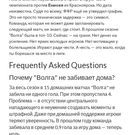
чемпионата против
Енисея
из Красноярска. Но дата
неизвестна. Судя по всему, ФФР ещё не утвердил график.
Это не просто техническая задержка — это символ.
Команда, которая не может даже запланировать
следующий матч, не знает, где стоит. В прошлом сезоне
"Волга" была в топ-10. Сейчас — на грани. Нет денег на
усиление. Нет ярких молодых игроков. Нет мотивации у
болельщиков. Играют ради чести. А честь — это мало, когда
ты борешься за место в лиге.
Frequently Asked Questions
Почему "Волга" не забивает дома?
За весь сезон в 15 домашних матчах "Волга" не
забила ни одного гола. При этом пропустила 4.
Проблема — в отсутствии центрального
нападающего и неумении создавать моменты в
штрафной. Даже при домашней поддержке игроки
теряют уверенность. В прошлом году команда
забивала в среднем 0,9 гола за игру дома — теперь
ноль.