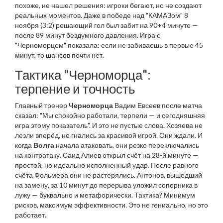
похоже, не нашел решения: игроки бегают, но не создают
реальных моментов. Даже в победе над "КАМАЗом" 8
ноября (3:2) решающий гол был забит на 90+4 минуте —
после 89 минут бездумного давления. Игра с
"Черноморцем" показала: если не забиваешь в первые 45
минут, то шансов почти нет.
Тактика "Черноморца":
терпение и точность
Главный тренер
Черноморца
Вадим Евсеев после матча
сказал: "Мы спокойно работали, терпели — и сегодняшняя
игра этому показатель". И это не пустые слова. Хозяева не
лезли вперёд, не гнались за красивой игрой. Они ждали. И
когда
Волга
начала атаковать, они резко переключались
на контратаку. Саид Алиев открыл счёт на 28-й минуте —
простой, но идеально исполненный удар. После равного
счёта Фольмера они не растерялись. Антонов, вышедший
на замену, за 10 минут до перерыва уложил соперника в
лужу — буквально и метафорически. Тактика? Минимум
рисков, максимум эффективности. Это не гениально, но это
работает.