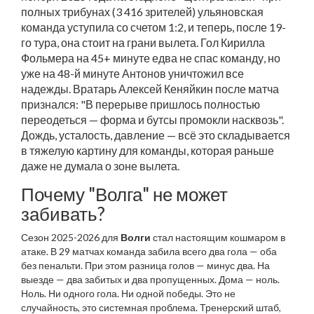
полных трибунах (3 416 зрителей) ульяновская
команда уступила со счетом 1:2, и теперь, после 19-
го тура, она стоит на грани вылета. Гол Кирилла
Фольмера на 45+ минуте едва не спас команду, но
уже на 48-й минуте Антонов уничтожил все
надежды. Вратарь Алексей Кеняйкин после матча
признался: "В перерыве пришлось полностью
переодеться — форма и бутсы промокли насквозь".
Дождь, усталость, давление — всё это складывается
в тяжелую картину для команды, которая раньше
даже не думала о зоне вылета.
Почему "Волга" не может
забивать?
Сезон 2025-2026 для
Волги
стал настоящим кошмаром в
атаке. В 29 матчах команда забила всего два гола — оба
без пенальти. При этом разница голов — минус два. На
выезде — два забитых и два пропущенных. Дома — ноль.
Ноль. Ни одного гола. Ни одной победы. Это не
случайность, это системная проблема. Тренерский штаб,