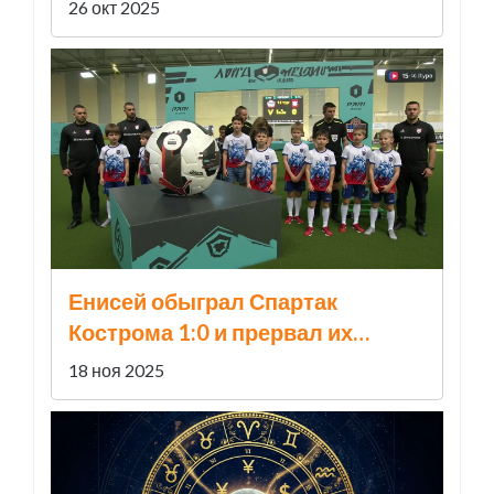
26 окт 2025
Енисей обыграл Спартак
Кострома 1:0 и прервал их
серию без поражений
18 ноя 2025