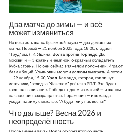
Два матча до зимы — и всё
может измениться
Но пока есть шанс. До зимней паузы — два домашних
матча. Первый — 21 ноября 2025 года, 18:00, стадион
"Труд" им. Л.И. Яшина:
Волга
против
Торпедо
. Да,
москвичи — 3-кратный чемпион, 6-кратный обладатель
Кубка страны. Но они сейчас в тяжёлом положении. Играют
без амбиций. Ульяновцы могут и должны выиграть. А потом
— 29 ноября, 15:00,
Урал
. Команда, которая, как пишут
источники, "вслед за "Факелом" рвётся в РПЛ". Это будет
квест на выживание. Победа в одном из матчей — и шансы
на спасение возвращаются. Поражение — и команда
уходит на зиму с мыслью: "А будет ли у нас весна?"
Что дальше? Весна 2026 и
неопределённость
После зимней паузы
Волга
откроет вторую часть