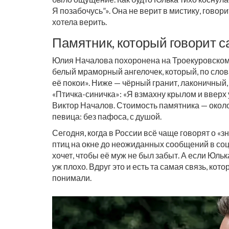
Я позабочусь”». Она не верит в мистику, говори
хотела верить.
Памятник, который говорит с
Юлия Началова похоронена на Троекуровском 
белый мраморный ангелочек, который, по сло
её покои». Ниже — чёрный гранит, лаконичный,
«Птичка-синичка»: «Я взмахну крылом и вверх 
Виктор Началов. Стоимость памятника — около 
певица: без пафоса, с душой.
Сегодня, когда в России всё чаще говорят о «
птиц на окне до неожиданных сообщений в соц
хочет, чтобы её муж не был забыт. А если Юльк
уж плохо. Вдруг это и есть та самая связь, ко
понимали.