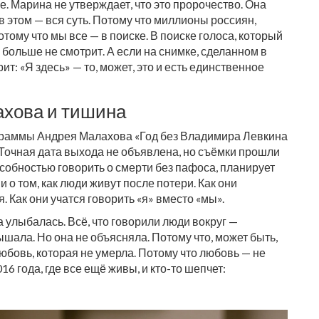
. Марина не утверждает, что это пророчество. Она
 в этом — вся суть. Потому что миллионы россиян,
тому что мы все — в поиске. В поиске голоса, который
 больше не смотрит. А если на снимке, сделанном в
рит: «Я здесь» — то, может, это и есть единственное
ахова и тишина
ограммы Андрея Малахова «Год без Владимира Левкина
 Точная дата выхода не объявлена, но съёмки прошли
особностью говорить о смерти без пафоса, планирует
и о том, как люди живут после потери. Как они
. Как они учатся говорить «я» вместо «мы».
 улыбалась. Всё, что говорили люди вокруг —
шала. Но она не объясняла. Потому что, может быть,
 любовь, которая не умерла. Потому что любовь — не
16 года, где все ещё живы, и кто-то шепчет: