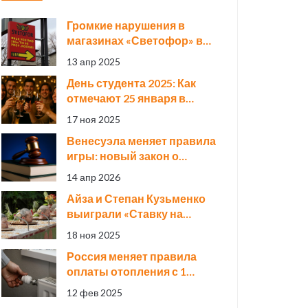
Громкие нарушения в
магазинах «Светофор» в
Тверской области: чем
13 апр 2025
кормят покупателей
День студента 2025: Как
отмечают 25 января в
России и 17 ноября в
17 ноя 2025
Украине — смешные
Венесуэла меняет правила
поздравления и традиции
игры: новый закон о
добыче ископаемых
14 апр 2026
принят
Айза и Степан Кузьменко
выиграли «Ставку на
любовь»: 5,27 млн рублей
18 ноя 2025
и свадьба после прыжка в
Россия меняет правила
ледяную воду
оплаты отопления с 1
марта
12 фев 2025