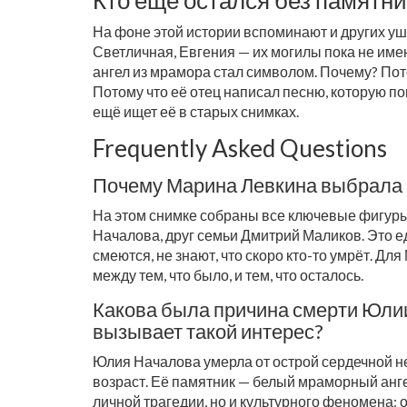
На фоне этой истории вспоминают и других у
Светличная, Евгения — их могилы пока не име
ангел из мрамора стал символом. Почему? Пото
Потому что её отец написал песню, которую пом
ещё ищет её в старых снимках.
Frequently Asked Questions
Почему Марина Левкина выбрала 
На этом снимке собраны все ключевые фигуры,
Началова, друг семьи Дмитрий Маликов. Это е
смеются, не знают, что скоро кто-то умрёт. Дл
между тем, что было, и тем, что осталось.
Какова была причина смерти Юлии
вызывает такой интерес?
Юлия Началова умерла от острой сердечной не
возраст. Её памятник — белый мраморный анге
личной трагедии, но и культурного феномена: 