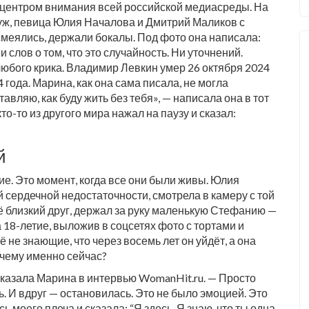
а центром внимания всей российской медиасреды. На
 муж, певица Юлия Началова и Дмитрий Маликов с
меялись, держали бокалы. Под фото она написала:
Ни слов о том, что это случайность. Ни уточнений.
любого крика. Владимир Левкин умер 26 октября 2024
 года. Марина, как она сама писала, не могла
авляю, как буду жить без тебя», — написала она в тот
кто-то из другого мира нажал на паузу и сказал:
й
ие. Это момент, когда все они были живы. Юлия
й сердечной недостаточности, смотрела в камеру с той
ё близкий друг, держал за руку маленькую Стефанию —
а 18-летие, выложив в соцсетях фото с тортами и
не знающие, что через восемь лет он уйдёт, а она
очему именно сейчас?
ссказала Марина в интервью WomanHit.ru. — Просто
ть. И вдруг — остановилась. Это не было эмоцией. Это
 моего плеча и сказала: “Я здесь. Я знаю, что ты одна.