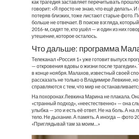
как трагедия заставляет перечитывать прошлое
говорит: «Я просто не знаю, что ещё делать». И
потеряв близких, тоже листают старые фото. По
больше не отвечает. В поиске взгляда, который
2016-м, сидят те, кто ушёл — и один из них гово
утешение, которое осталось.
Что дальше: программа Мал
Телеканал «Россия 1» уже готовит выпуск пр
— откровения вдовы о жизни после трагедии».
в конце ноября. Малахов, известный своей сп
рассказать не только о Владимире Левкине, но 
справляются с тем, что мир не останавливается
На похоронах Левкина Марина не плакала. Она
«странный подход», «неестественно» — она слы
улыбка — это и есть её ответ. Не на боль. А на
тело. Не дыхание. А память. А иногда — фото 20
«Приглядывай там за моим…»