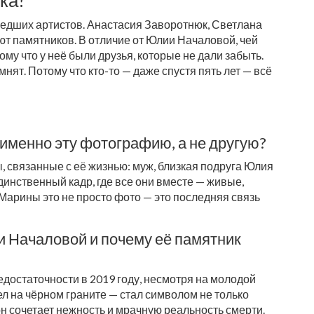
шедших артистов. Анастасия Заворотнюк, Светлана
ют памятников. В отличие от Юлии Началовой, чей
му что у неё были друзья, которые не дали забыть.
нят. Потому что кто-то — даже спустя пять лет — всё
именно эту фотографию, а не другую?
 связанные с её жизнью: муж, близкая подруга Юлия
динственный кадр, где все они вместе — живые,
я Марины это не просто фото — это последняя связь
 Началовой и почему её памятник
достаточности в 2019 году, несмотря на молодой
л на чёрном граните — стал символом не только
он сочетает нежность и мрачную реальность смерти.