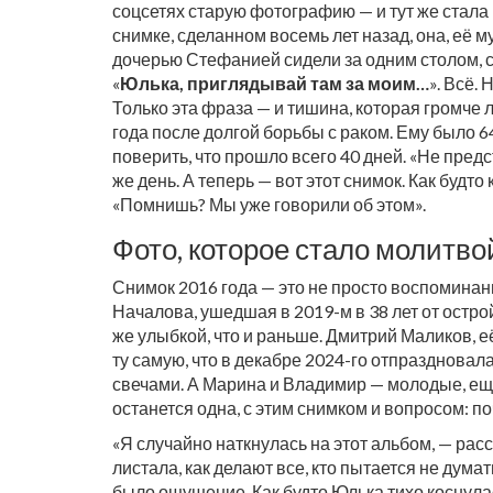
соцсетях старую фотографию — и тут же стал
снимке, сделанном восемь лет назад, она, её
дочерью Стефанией сидели за одним столом, с
«
Юлька, приглядывай там за моим…
». Всё. 
Только эта фраза — и тишина, которая громче 
года после долгой борьбы с раком. Ему было 64
поверить, что прошло всего 40 дней. «Не предст
же день. А теперь — вот этот снимок. Как будто 
«Помнишь? Мы уже говорили об этом».
Фото, которое стало молитво
Снимок 2016 года — это не просто воспоминан
Началова, ушедшая в 2019-м в 38 лет от остро
же улыбкой, что и раньше. Дмитрий Маликов, е
ту самую, что в декабре 2024-го отпраздновал
свечами. А Марина и Владимир — молодые, ещё 
останется одна, с этим снимком и вопросом: п
«Я случайно наткнулась на этот альбом, — ра
листала, как делают все, кто пытается не дума
было ощущение. Как будто Юлька тихо коснулась