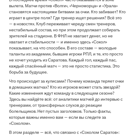
вылета. Матчи против «Волги», «Черноморца» и «Урала»
становятся настоящими битвами за очки. Кто забивает? Кто
играет в центре поля? Где тренер ищет решения? Всё это
— в новостях. Клуб переживает череду смен тренеров,
нестабильный состав, но при этом продолжает собирать
зрителей на стадионе. В ФНЛ не хватает денег, но не
хватает и стабильности — и именно здесь «Сокол»
показывает, на что способен. В его составе — молодые
таланты из академии, бывшие игроки РПЛ, и те, кто просто
не хочет уходить из Саратова. Каждый гол, каждый пас,
каждый спасённый матч — это не просто статистика. Это
борьба за будущее.
Что происходит за кулисами? Почему команда теряет очки
в домашних матчах? Кто из игроков может стать звездой?
Какие изменения ждут команду в следующем сезоне?
Здесь вы найдёте всё: от аналитики матчей до интервью с
тренерами, от трансферных слухов до реакции
болельщиков. Нет пустых заголовков. Только факты,
которые важны именно вам — если вы следите за
«Соколом».
В этом разделе — всё, что связано с «Соколом Саратов»: