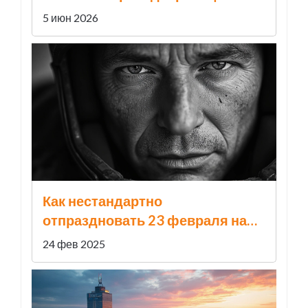
Латвии
5 июн 2026
Как нестандартно
отпраздновать 23 февраля на
рабочем месте
24 фев 2025