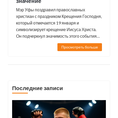
значение
Мэр Уфы поздравил православных
христиан с праздником Крещения Господня,
который отмечается 19 января и
символизирует крещение Иисуса Христа.
Он подчеркнул значимость этого события
как символа обновления и духовного
Просмотреть больше
возрождения, акцентировав внимание на
таких ценностях, как сострадание, доброта и
единство. Мэр пожелал мира, процветания
и счастья всем православным верующим
Уфы в этот особенный день.
Последние записи