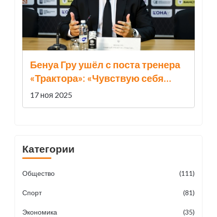
Бенуа Гру ушёл с поста тренера
«Трактора»: «Чувствую себя
выжатым до последней капли»
17 ноя 2025
Категории
Общество
(111)
Спорт
(81)
Экономика
(35)