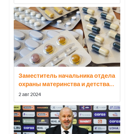
Заместитель начальника отдела
охраны материнства и детства
предупредил о росте
2 авг 2024
заболеваемости ОРВИ и дал
рекомендации