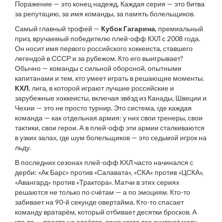
Поражение — это конец надежд. Каждая серия — это битва
за репутацию, за имя команды, за память болельщиков.
Самый главный трофей —
Кубок Гагарина
,
премиальный
приз, вручаемый победителю плей-офф КХЛ с 2008 года
.
Он носит имя первого российского хоккеиста, ставшего
легендой в СССР и за рубежом.
Кто его выигрывает?
Обычно — команды с сильной обороной, опытными
капитанами и тем, кто умеет играть в решающие моменты.
КХЛ
,
лига, в которой играют лучшие российские и
зарубежные хоккеисты, включая звёзд из Канады, Швеции и
Чехии
— это не просто турнир. Это система, где каждая
команда — как отдельная армия: у них свои тренеры, свои
тактики, свои герои. А в плей-офф эти армии сталкиваются
в узких залах, где шум болельщиков — это седьмой игрок на
льду.
В последних сезонах плей-офф КХЛ часто начинался с
дерби: «Ак Барс» против «Салавата», «СКА» против «ЦСКА»,
«Авангард» против «Трактора». Матчи в этих сериях
решаются не только по счётам — а по эмоциям. Кто-то
забивает на 90-й секунде овертайма. Кто-то спасает
команду вратарём, который отбивает десятки бросков. А
кто-то — просто не сдаётся, даже когда все считают матч