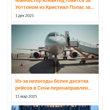
Манчестер Юнайтед гонится за
Уоттоном из Кристиал Пэлас за
€80 млн, но цена и
1 дек 2025
сопротивление клуба ставят под
угрозу сделку
Из-за непогоды более десятка
рейсов в Сочи перенаправлены
в другие аэропорты
11 мар 2025