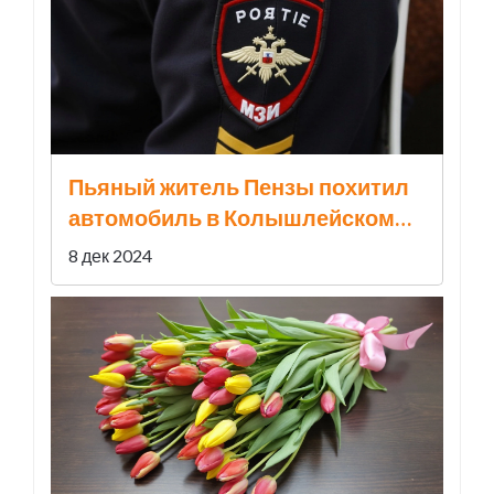
Пьяный житель Пензы похитил
автомобиль в Колышлейском
районе: детали инцидента
8 дек 2024