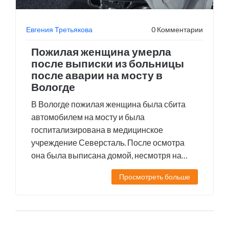
Евгения Третьякова
0 Комментарии
Пожилая женщина умерла
после выписки из больницы
после аварии на мосту в
Вологде
В Вологде пожилая женщина была сбита
автомобилем на мосту и была
госпитализирована в медицинское
учреждение Северсталь. После осмотра
она была выписана домой, несмотря на
неустойчивое состояние, и вскоре умерла
Просмотреть больше
от недостаточного медицинского ухода.
Этот случай подчеркивает халатность
медицинского персонала, который не
обеспечил должный уход и контроль за