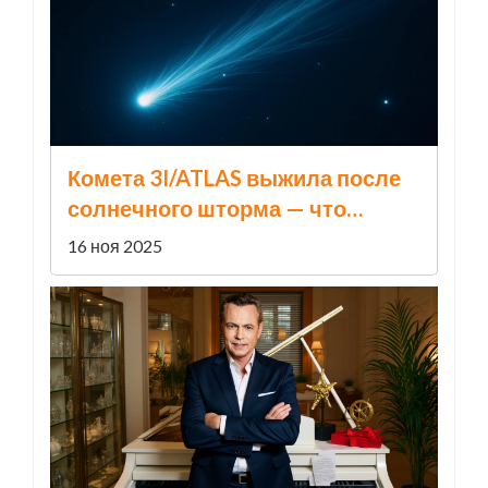
Комета 3I/ATLAS выжила после
солнечного шторма — что
теперь известно о межзвездном
16 ноя 2025
госте