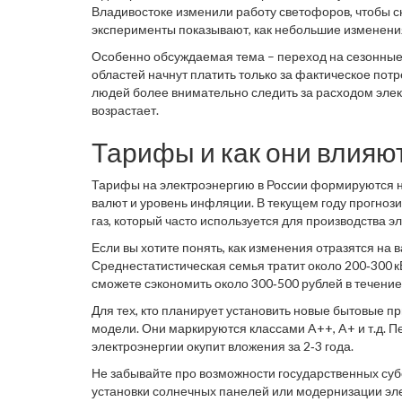
Владивостоке изменили работу светофоров, чтобы сн
эксперименты показывают, как небольшие изменения
Особенно обсуждаемая тема – переход на сезонные 
областей начнут платить только за фактическое пот
людей более внимательно следить за расходом элект
возрастает.
Тарифы и как они влияют
Тарифы на электроэнергию в России формируются на
валют и уровень инфляции. В текущем году прогноз
газ, который часто используется для производства э
Если вы хотите понять, как изменения отразятся на
Среднестатистическая семья тратит около 200‑300 к
сможете сэкономить около 300‑500 рублей в течение
Для тех, кто планирует установить новые бытовые 
модели. Они маркируются классами A++, A+ и т.д. П
электроэнергии окупит вложения за 2‑3 года.
Не забывайте про возможности государственных суб
установки солнечных панелей или модернизации эле