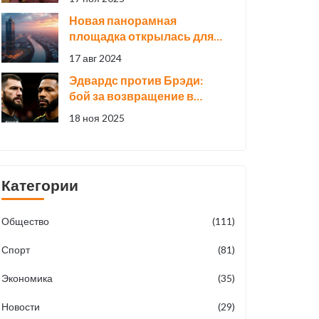
будет
Новая панорамная
площадка открылась для
жителей Санкт-Петербурга
17 авг 2024
в Лахта Центре
Эдвардс против Брэди:
бой за возвращение в
титульную гонку UFC в
18 ноя 2025
Лондоне
Категории
Общество
(111)
Спорт
(81)
Экономика
(35)
Новости
(29)