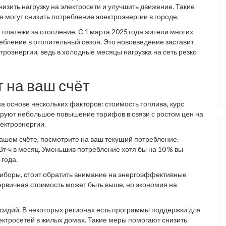
изить нагрузку на электросети и улучшить движение. Такие
 могут снизить потребление электроэнергии в городе.
платежи за отопление. С 1 марта 2025 года жители многих
ребление в отопительный сезон. Это нововведение заставит
роэнергии, ведь в холодные месяцы нагрузка на сеть резко
 на ваш счёт
 основе нескольких факторов: стоимость топлива, курс
ируют небольшое повышение тарифов в связи с ростом цен на
лектроэнергии.
 вашем счёте, посмотрите на ваш текущий потребление.
Вт·ч в месяц. Уменьшив потребление хотя бы на 10 % вы
 года.
приборы, стоит обратить внимание на энергоэффективные
ервичная стоимость может быть выше, но экономия на
сидий. В некоторых регионах есть программы поддержки для
ктросетей в жилых домах. Такие меры помогают снизить