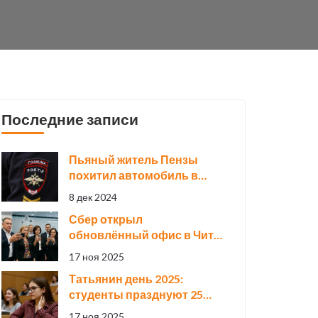
Последние записи
Пьяный житель Пензы
похитил автомобиль в
Колышлейском районе:
8 дек 2024
детали инцидента
Сбер открыл
обновлённый офис в Чите
— часть масштабной
17 ноя 2025
реновации сети
Татьянин день 2025:
студенты празднуют 25
января, но выходного не
17 ноя 2025