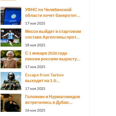
УФНС по Челябинской
области хочет банкротить
«Новаполимер» за 723,5
17 ноя 2025
млн рублей долга
Месси выйдет в стартовом
составе Аргентины против
Анголы — первый матч
18 ноя 2025
после чемпионата мира
С 1 января 2026 года
пенсии россиян вырастут
на 7,6% — средняя станет
17 ноя 2025
27 117 рублей
Escape from Tarkov
выходит на 1.0:
финальный трейлер и
17 ноя 2025
миллион предзаказов
Головкин и Нурмагомедов
перед релизом
встретились в Дубае:
легендарное фото
16 ноя 2025
объединило бокс и ММА