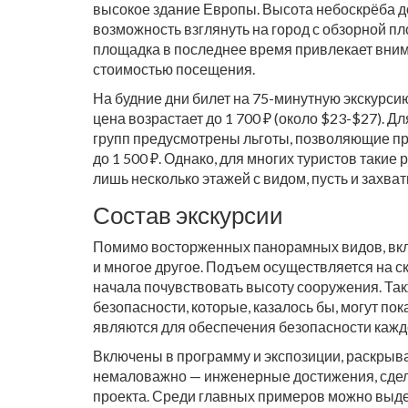
высокое здание Европы. Высота небоскрёба до
возможность взглянуть на город с обзорной пл
площадка в последнее время привлекает вним
стоимостью посещения.
На будние дни билет на 75-минутную экскурсию
цена возрастает до 1 700 ₽ (около $23-$27). Д
групп предусмотрены льготы, позволяющие при
до 1 500 ₽. Однако, для многих туристов такие
лишь несколько этажей с видом, пусть и захв
Состав экскурсии
Помимо восторженных панорамных видов, вкл
и многое другое. Подъем осуществляется на 
начала почувствовать высоту сооружения. Та
безопасности, которые, казалось бы, могут по
являются для обеспечения безопасности каждо
Включены в программу и экспозиции, раскрыва
немаловажно — инженерные достижения, сде
проекта. Среди главных примеров можно выде