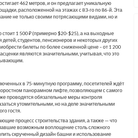
стигает 462 метров, и он предлагает уникальную
ощадки, расположенной на этажах с 83-го по 86-й. Эта
ание не только своими потрясающими видами, но и
 стоит 1 500 ₽ (примерно $20-$25), а на выходные
ля детей, студентов, пенсионеров и некоторых других
обрести билеты по более сниженной цене – от 1 200
 расценки являются значительными, учитывая, что это
атывающим.
юченных в 75-минутную программу, посетителей ждёт
скоростном панорамном лифте, позволяющем с самого
кже проводятся обязательные меры контроля
казаться утомительными, но на деле значительными
го гостя.
ющие процесс строительства здания, а также — что
лавшие возможным воплощение столь сложного
лить скрученный дизайн башни и использование