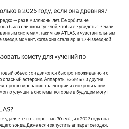
лько в 2025 году, если она древняя?
редко — раз в миллионы лет. Её орбита не
 она была слишком тусклой, чтобы её увидеть с Земли.
ванным системам, таким как
ATLAS
, и чувствительным
 звёзд в момент, когда она стала ярче 17-й звёздной
зовать комету для «учений по
товый объект: он движется быстро, неожиданно и с
о опасный астероид. Аппараты ExoMars и другие
я, прогнозирования траектории и синхронизации
огло улучшить системы, которые в будущем могут
TLAS?
е удаляется со скоростью 30 км/с, и к 2027 году она
щего зонда. Даже если запустить аппарат сегодня,