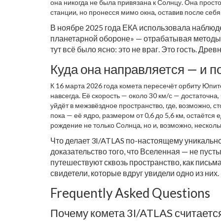
она никогда не была привязана к Солнцу. Она прост
станции, но пронесся мимо окна, оставив после себя
В ноябре 2025 года ЕКА использовала наблюд
планетарной обороне» — отрабатывая методы
тут всё было ясно: это не враг. Это гость. Др
Куда она направляется — и п
К 16 марта 2026 года комета пересечёт орбиту Юпит
навсегда. Её скорость — около 30 км/с — достаточн
уйдёт в межзвёздное пространство, где, возможно, с
пока — её ядро, размером от 0,6 до 5,6 км, остаётс
рождение не только Солнца, но и, возможно, несколь
Что делает
3I/ATLAS
по-настоящему уникальной?
доказательство того, что Вселенная — не пуст
путешествуют сквозь пространство, как письм
свидетели, которые вдруг увидели одно из них.
Frequently Asked Questions
Почему комета 3I/ATLAS считаетс