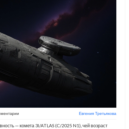
мментарии
Евгения Третьякова
вность — комета
3I/ATLAS
(C/2025 N1)
, чей возраст