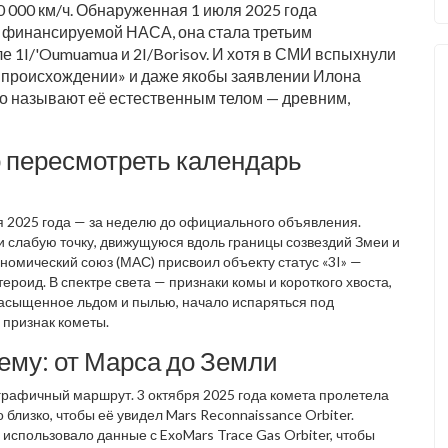
0 000 км/ч. Обнаруженная 1 июля 2025 года
, финансируемой
НАСА
, она стала третьим
ле
1I/'Oumuamua
и
2I/Borisov
. И хотя в СМИ вспыхнули
 происхождении» и даже якобы заявлении
Илона
о называют её естественным телом — древним,
о пересмотреть календарь
 2025 года — за неделю до официального объявления.
 слабую точку, движущуюся вдоль границы созвездий Змеи и
номический союз
(МАС) присвоил объекту статус «3I» —
тероид. В спектре света — признаки комы и короткого хвоста,
 насыщенное льдом и пылью, начало испаряться под
 признак кометы.
ему: от Марса до Земли
графичный маршрут. 3 октября 2025 года комета пролетела
 близко, чтобы её увидел
Mars Reconnaissance Orbiter
.
, использовало данные с
ExoMars Trace Gas Orbiter
, чтобы