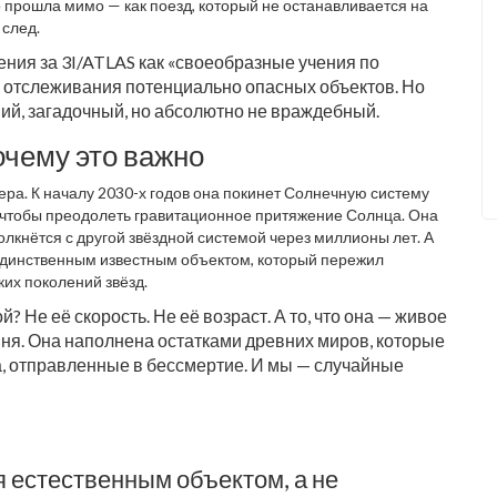
о прошла мимо — как поезд, который не останавливается на
 след.
ения за
3I/ATLAS
как «своеобразные учения по
 отслеживания потенциально опасных объектов. Но
евний, загадочный, но абсолютно не враждебный.
очему это важно
ера. К началу 2030-х годов она покинет Солнечную систему
а, чтобы преодолеть гравитационное притяжение Солнца. Она
толкнётся с другой звёздной системой через миллионы лет. А
я единственным известным объектом, который пережил
ких поколений звёзд.
 Не её скорость. Не её возраст. А то, что она — живое
ыня. Она наполнена остатками древних миров, которые
а, отправленные в бессмертие. И мы — случайные
я естественным объектом, а не