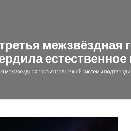
: третья межзвёздная 
ердила естественное
тья межзвёздная гостья Солнечной системы подтверд