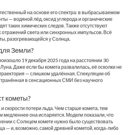
стественный на основе его спектра: в выбрасываемом
ты — водяной лёд, оксид углерода и органические
ят таких химических следов. Также отсутствуют
х отражений света или синхронных импульсов. Всё
ты, разогревающейся у Солнца.
 для Земли?
оизошло 19 декабря 2025 года на расстоянии 30
Луна. Даже если бы комета развалилась, её осколки не
 траектория — слишком удалённая. Спекуляции об
странённая в сенсационных СМИ без научного
ст кометы?
и скорости потери льда. Чем старше комета, тем
м медленнее она испаряется. Модели показали, что
ижении с Солнцем комете нужно было существовать
нца — и, возможно, самой древней кометой, когда-либо