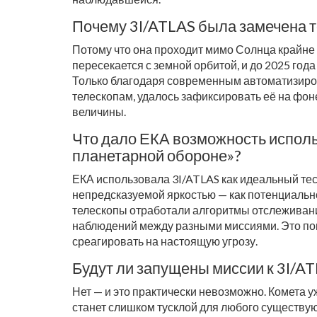
Почему 3I/ATLAS была замечена то
Потому что она проходит мимо Солнца крайне 
пересекается с земной орбитой, и до 2025 года
Только благодаря современным автоматизиро
телескопам, удалось зафиксировать её на фоне
величины.
Что дало ЕКА возможность исполь
планетарной обороне»?
ЕКА использовала
3I/ATLAS
как идеальный тес
непредсказуемой яркостью — как потенциальн
телескопы отработали алгоритмы отслеживани
наблюдений между разными миссиями. Это пом
среагировать на настоящую угрозу.
Будут ли запущены миссии к 3I/A
Нет — и это практически невозможно. Комета уж
станет слишком тусклой для любого существую