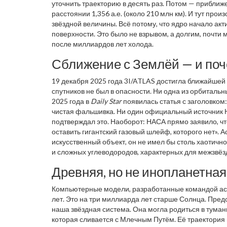
уточнить траекторию в десять раз. Потом — приближ
расстоянии 1,356 а.е. (около 210 млн км). И тут про
звёздной величины. Всё потому, что ядро начало ак
поверхности. Это было не взрывом, а долгим, почт
после миллиардов лет холода.
Сближение с Землёй — и поче
19 декабря 2025 года
3I/ATLAS
достигла ближайшей то
спутников не был в опасности. Ни одна из орбитальн
2025 года в
Daily Star
появилась статья с заголовком:
чистая фальшивка. Ни один официальный источник Н
подтверждал это. Наоборот: НАСА прямо заявило, ч
оставить гигантский газовый шлейф, которого нет». 
искусственный объект, он не имел бы столь хаотично
и сложных углеводородов, характерных для межзвёз
Древняя, но не инопланетная
Компьютерные модели, разработанные командой а
лет. Это на три миллиарда лет старше Солнца. Пред
наша звёздная система. Она могла родиться в туманн
которая сливается с Млечным Путём. Её траектория 