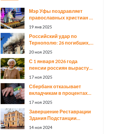
Мэр Уфы поздравляет
православных христиан с
Крещением Господним:
19 янв 2025
важность праздника и его
Российский удар по
значение
Тернополю: 26 погибших,
включая троих детей, и 93
20 ноя 2025
раненых
С 1 января 2026 года
пенсии россиян вырастут
на 7,6% — средняя станет
17 ноя 2025
27 117 рублей
Сбербанк отказывает
вкладчикам в процентах
из-за войны: «Санкции не
17 ноя 2025
дадут вам деньги»
Завершение Реставрации
Здания Подстанции
'Красная Заря' в Санкт-
14 ноя 2024
Петербурге: Историческое