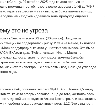
ение к Солнцу. 29 октября 2025 года комета прошла на
изошло неожиданное: её яркость резко выросла с 14-й до 7-8-й
тивно терять вещество — газ и пыль, выбрасываемые из-под
и мелодичным «вздохом» древнего тела, пробуждающегося
му это не угроза
чки к Земле — всего 0,2 а.е. (30 млн км). Ни один из
ых станций не подвергалась риску. И тем не менее, 17 ноября
 «Маск предупредил: комета уничтожит всё живое». Это была
АСА, ЕКА или даже Twitter-аккаунт Илона Маска не
то «такая колоссальная потеря массы должна была бы
Астрономы, в свою очередь, отметили: если бы это был
го, «нечистого» спектра — с примесями воды, оксида углерода
дного льда.
стронома
Леб
, показали: возраст
3I/ATLAS
— более 7,5 млрд
ставьте: комета сформировалась ещё до того, как появилась
ости, где сейчас находится Альфа Центавра, или в галактике,
— гиперболическая, с эксцентриситетом 1,12. Это означает: