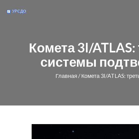
Комета 3I/ATLAS
системы подтв
Главная
/
Комета 3I/ATLAS: тре