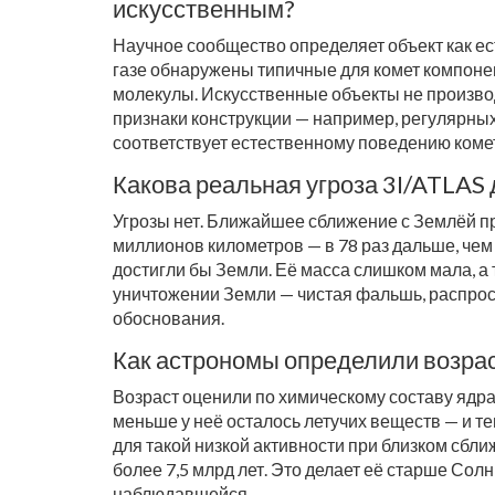
искусственным?
Научное сообщество определяет объект как е
газе обнаружены типичные для комет компонен
молекулы. Искусственные объекты не производ
признаки конструкции — например, регулярны
соответствует естественному поведению коме
Какова реальная угроза 3I/ATLAS
Угрозы нет. Ближайшее сближение с Землёй пр
миллионов километров — в 78 раз дальше, чем 
достигли бы Земли. Её масса слишком мала, а
уничтожении Земли — чистая фальшь, распро
обоснования.
Как астрономы определили возра
Возраст оценили по химическому составу ядра 
меньше у неё осталось летучих веществ — и те
для такой низкой активности при близком сбл
более 7,5 млрд лет. Это делает её старше Сол
наблюдавшейся.