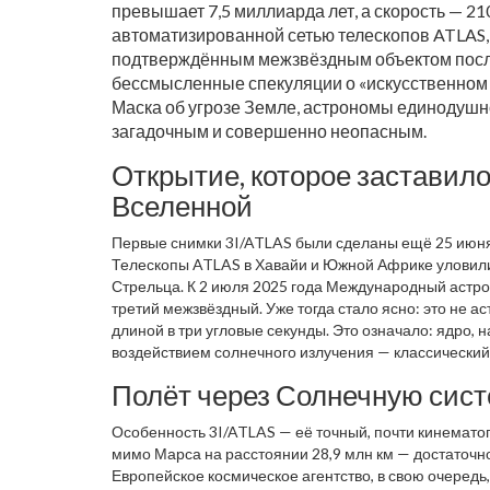
превышает 7,5 миллиарда лет, а скорость — 21
автоматизированной сетью телескопов
ATLAS
подтверждённым межзвёздным объектом пос
бессмысленные спекуляции о «искусственном
Маска
об угрозе Земле, астрономы единодушн
загадочным и совершенно неопасным.
Открытие, которое заставил
Вселенной
Первые снимки
3I/ATLAS
были сделаны ещё 25 июня
Телескопы
ATLAS
в Хавайи и Южной Африке уловили
Стрельца. К 2 июля 2025 года
Международный астро
третий межзвёздный. Уже тогда стало ясно: это не ас
длиной в три угловые секунды. Это означало: ядро,
воздействием солнечного излучения — классический
Полёт через Солнечную сист
Особенность
3I/ATLAS
— её точный, почти кинемато
мимо Марса на расстоянии 28,9 млн км — достаточно
Европейское космическое агентство, в свою очередь